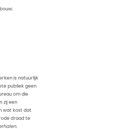
kbouw;
ken is natuurlijk
ote publiek geen
bureau om die
 zij een
n wat kost dat
rode draad te
rhalen.