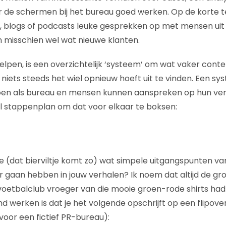
er de schermen bij het bureau goed werken. Op de korte t
’s, blogs of podcasts leuke gesprekken op met mensen uit 
n misschien wel wat nieuwe klanten.
lpen, is een overzichtelijk ‘systeem’ om wat vaker con
 niets steeds het wiel opnieuw hoeft uit te vinden. Een sys
doen als bureau en mensen kunnen aanspreken op hun ver
l stappenplan om dat voor elkaar te boksen:
je (dat bierviltje komt zo) wat simpele uitgangspunten van 
er gaan hebben in jouw verhalen? Ik noem dat altijd de g
oetbalclub vroeger van die mooie groen-rode shirts had).
nd werken is dat je het volgende opschrijft op een flipover
voor een fictief PR-bureau):