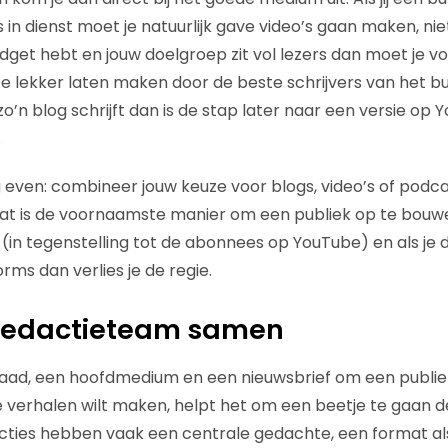
in dienst moet je natuurlijk gave video’s gaan maken, ni
budget hebt en jouw doelgroep zit vol lezers dan moet je 
e lekker laten maken door de beste schrijvers van het bur
o’n blog schrijft dan is de stap later naar een versie op
.
g even: combineer jouw keuze voor blogs, video’s of podca
dat is de voornaamste manier om een publiek op te bouw
u (in tegenstelling tot de abonnees op YouTube) en als je
rms dan verlies je de regie.
 redactieteam samen
aad, een hoofdmedium en een nieuwsbrief om een publie
e verhalen wilt maken, helpt het om een beetje te gaan 
cties hebben vaak een centrale gedachte, een format al