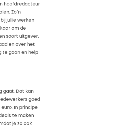
een hoofdredacteur
len. Zo’n
j jullie werken
lkaar om de
n soort uitgever.
aad en over het
g te gaan en help
g gaat. Dat kan
 medewerkers goed
euro. In principe
m deals te maken
mdat je zo ook