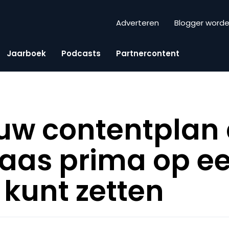
Adverteren
Blogger word
Jaarboek
Podcasts
Partnercontent
ouw contentplan 
aas prima op e
e kunt zetten