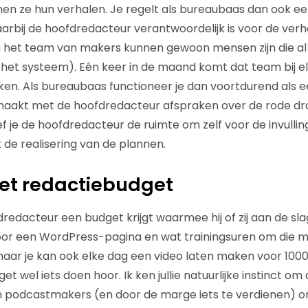
nnen ze hun verhalen. Je regelt als bureaubaas dan ook 
arbij de hoofdredacteur verantwoordelijk is voor de verha
het team van makers kunnen gewoon mensen zijn die al bi
het systeem). Eén keer in de maand komt dat team bij e
en. Als bureaubaas functioneer je dan voortdurend als ee
 maakt met de hoofdredacteur afspraken over de rode dr
f je de hoofdredacteur de ruimte om zelf voor de invullin
 de realisering van de plannen.
et redactiebudget
redacteur een budget krijgt waarmee hij of zij aan de sla
 voor een WordPress-pagina en wat trainingsuren om die
maar je kan ook elke dag een video laten maken voor 1000 
get wel iets doen hoor. Ik ken jullie natuurlijke instinct o
n podcastmakers (en door de marge iets te verdienen) o