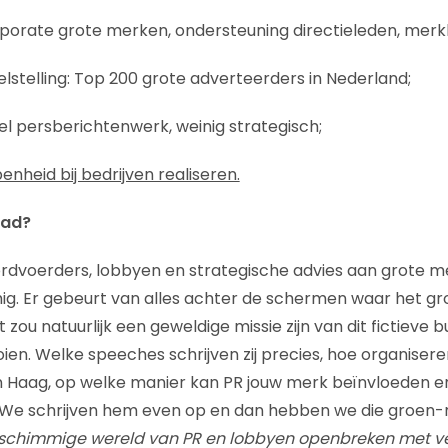
orporate grote merken, ondersteuning directieleden, mer
lstelling: Top 200 grote adverteerders in Nederland;
el persberichtenwerk, weinig strategisch;
nheid bij bedrijven realiseren.
aad?
dvoerders, lobbyen en strategische advies aan grote mer
g. Er gebeurt van alles achter de schermen waar het gr
 zou natuurlijk een geweldige missie zijn van dit fictieve 
en. Welke speeches schrijven zij precies, hoe organiseren
n Haag, op welke manier kan PR jouw merk beïnvloeden e
? We schrijven hem even op en dan hebben we die groen-
 schimmige wereld van PR en lobbyen openbreken met ve