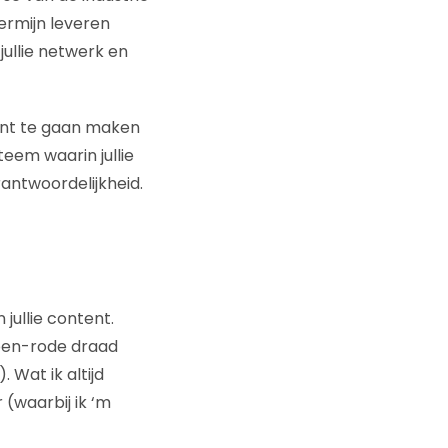
ermijn leveren
jullie netwerk en
tent te gaan maken
teem waarin jullie
antwoordelijkheid.
jullie content.
roen-rode draad
 Wat ik altijd
 (waarbij ik ‘m