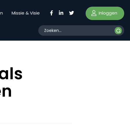
Inloggen
en
Missie & Visie
als
en