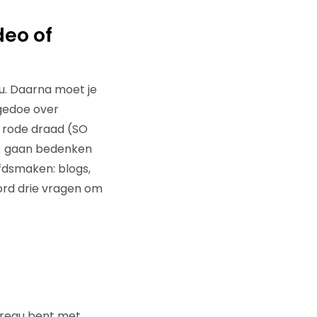
deo of
u. Daarna moet je
 gedoe over
e rode draad (SO
g) gaan bedenken
ofdsmaken: blogs,
oord drie vragen om
bureau bent met