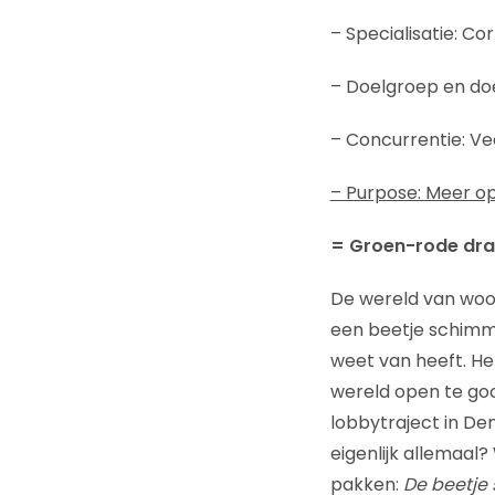
– Specialisatie: C
– Doelgroep en doe
– Concurrentie: Ve
– Purpose: Meer ope
= Groen-rode dr
De wereld van woor
een beetje schimmi
weet van heeft. Het
wereld open te gooi
lobbytraject in De
eigenlijk allemaal
pakken:
De beetje