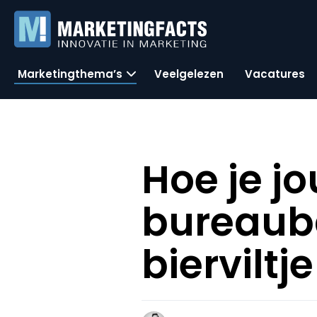
Marketingthema’s
Veelgelezen
Vacatures
Hoe je j
bureaub
bierviltj