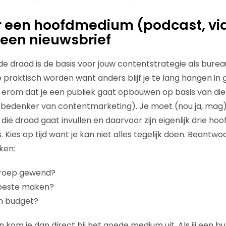
or een hoofdmedium (podcast, vi
 een nieuwsbrief
e draad is de basis voor jouw contentstrategie als burea
praktisch worden want anders blijf je te lang hangen in
t erom dat je een publiek gaat opbouwen op basis van di
de bedenker van contentmarketing). Je moet (nou ja, ma
die draad gaat invullen en daarvoor zijn eigenlijk drie ho
. Kies op tijd want je kan niet alles tegelijk doen. Beantw
ken:
groep gewend?
 beste maken?
jn budget?
kom je dan direct bij het goede medium uit. Als jij een 