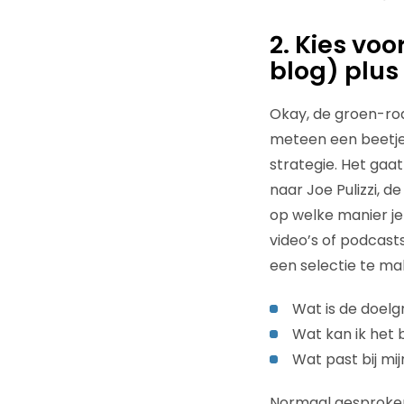
2. Kies vo
blog) plus
Okay, de groen-rod
meteen een beetje 
strategie. Het gaa
naar Joe Pulizzi, 
op welke manier je 
video’s of podcasts
een selectie te ma
Wat is de doel
Wat kan ik het
Wat past bij mi
Normaal gesproken 