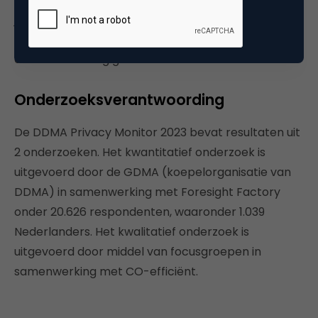
je om welke reden verzamelt. Kun je het niet
uitleggen, dan moet je bij jezelf te rade gaan of je de
dataverzameling gaat doorzetten.
Onderzoeksverantwoording
De DDMA Privacy Monitor 2023 bevat resultaten uit
2 onderzoeken. Het kwantitatief onderzoek is
uitgevoerd door de GDMA (koepelorganisatie van
DDMA) in samenwerking met Foresight Factory
onder 20.626 respondenten, waaronder 1.039
Nederlanders. Het kwalitatief onderzoek is
uitgevoerd door middel van focusgroepen in
samenwerking met CO-efficiënt.