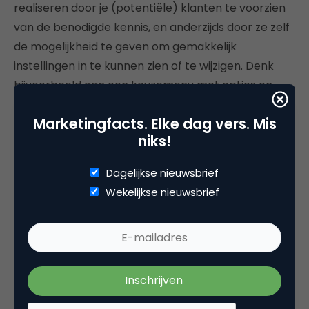
realiseren door je (potentiële) klanten te voorzien
van de benodigde kennis, en anderzijds door ze zelf
de mogelijkheid te geven om gemakkelijk
instellingen in te kunnen zien of te wijzigen. Denk
bijvoorbeeld aan een keuzemenu met opties en
toelichting, waarbij mensen zelf akkoord kunnen
Marketingfacts. Elke dag vers. Mis
geven op de verzameling van noodzakelijke en/of
niks!
aanvullende gegevens.
Dagelijkse nieuwsbrief
6.Doe wat uitlegbaar is en doe het
Wekelijkse nieuwsbrief
anders niet
Voldoen aan relevantie en transparantie vereist
organisaties om zelf goed na te denken welke data
waarom wordt verzameld. Minimaliseer de data-
uitvraag dan ook tot het noodzakelijke, waardoor je
als organisatie ook kunt uitleggen aan je klant wat