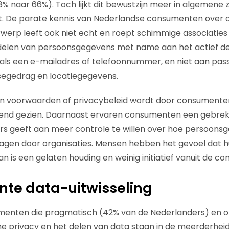
 naar 66%). Toch lijkt dit bewustzijn meer in algemene zin
t. De parate kennis van Nederlandse consumenten over on
werp leeft ook niet echt en roept schimmige associaties
 delen van persoonsgegevens met name aan het actief d
zoals een e-mailadres of telefoonnummer, en niet aan pass
segedrag en locatiegegevens.
 voorwaarden of privacybeleid wordt door consumenten
vend gezien. Daarnaast ervaren consumenten een gebrek
rs geeft aan meer controle te willen over hoe persoon
agen door organisaties. Mensen hebben het gevoel dat h
van is een gelaten houding en weinig initiatief vanuit de c
te data-uitwisseling
umenten die pragmatisch (42% van de Nederlanders) en 
ine privacy en het delen van data staan in de meerderheid