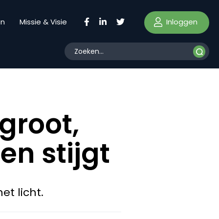
Inloggen
en
Missie & Visie
groot,
n stijgt
t licht.