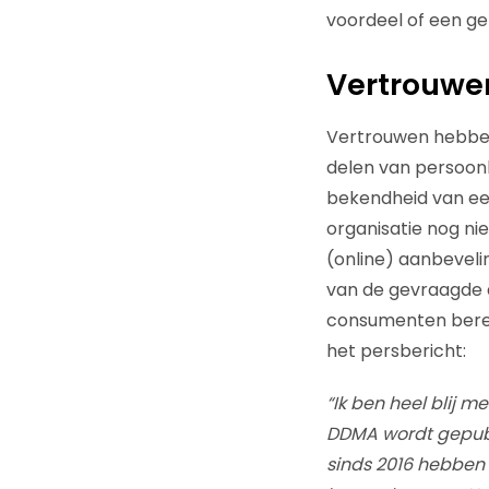
voordeel of een g
Vertrouwe
Vertrouwen hebben 
delen van persoonl
bekendheid van een
organisatie nog ni
(online) aanbevelin
van de gevraagde d
consumenten bereid
het persbericht:
“Ik ben heel blij m
DDMA wordt gepubl
sinds 2016 hebben 