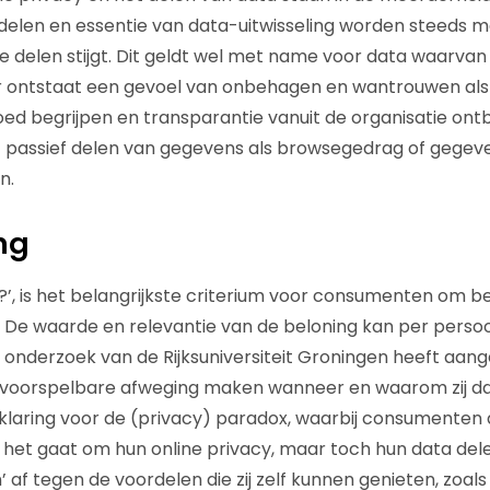
len en essentie van data-uitwisseling worden steeds m
delen stijgt. Dit geldt wel met name voor data waarvan zi
 Er ontstaat een gevoel van onbehagen en wantrouwen al
goed begrijpen en transparantie vanuit de organisatie ont
et passief delen van gegevens als browsegedrag of gegev
n.
ng
e?’, is het belangrijkste criterium voor consumenten om ber
 De waarde en relevantie van de beloning kan per persoo
t onderzoek van de Rijksuniversiteit Groningen heeft aan
oorspelbare afweging maken wanneer en waarom zij data
klaring voor de (privacy) paradox, waarbij consumenten
 het gaat om hun online privacy, maar toch hun data delen
’ af tegen de voordelen die zij zelf kunnen genieten, zoals