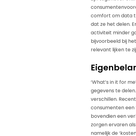
consumentenvoorde
comfort om data te 
dat ze het delen.
activiteit minder 
bijvoorbeeld bij h
relevant lijken te zij
Eigenbela
‘What’s in it for m
gegevens te delen.
verschillen. Recen
consumenten een v
bovendien een ver
zorgen ervaren als
namelijk de ‘kosten