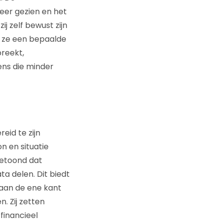
eer gezien en het
j zelf bewust zijn
s ze een bepaalde
breekt,
ens die minder
eid te zijn
n en situatie
getoond dat
 delen. Dit biedt
 aan de ene kant
. Zij zetten
 financieel