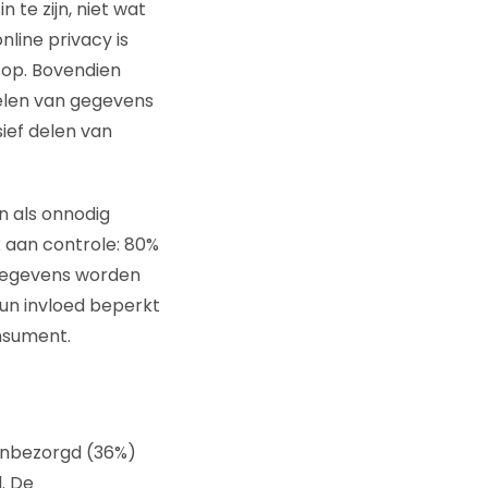
 te zijn, niet wat
line privacy is
 op. Bovendien
elen van gegevens
ief delen van
 als onnodig
 aan controle: 80%
sgegevens worden
un invloed beperkt
onsument.
onbezorgd (36%)
. De