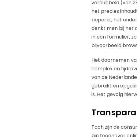
verdubbeld (van 28%
het precies inhoud
beperkt, het onder
denkt men bij het
in een formulier, 
bijvoorbeeld brow
Het doornemen van
complex en tijdro
van de Nederlande
gebruikt en opgesl
is. Het gevolg hier
Transparan
Toch zijn de cons
zijn tegenover onl