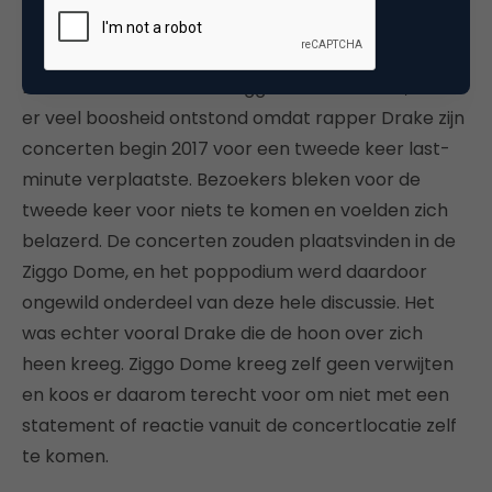
urgent) laten oppakken door die betreffende
afdeling, of het gewoon aan je voorbij laten gaan.
Dat laatste besloot ook Ziggo Dome te doen, toen
er veel boosheid ontstond omdat rapper Drake zijn
concerten begin 2017 voor een tweede keer last-
minute verplaatste. Bezoekers bleken voor de
tweede keer voor niets te komen en voelden zich
belazerd. De concerten zouden plaatsvinden in de
Ziggo Dome, en het poppodium werd daardoor
ongewild onderdeel van deze hele discussie. Het
was echter vooral Drake die de hoon over zich
heen kreeg. Ziggo Dome kreeg zelf geen verwijten
en koos er daarom terecht voor om niet met een
statement of reactie vanuit de concertlocatie zelf
te komen.