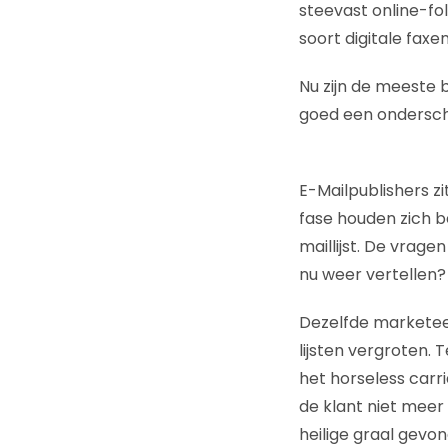
steevast online-fol
soort digitale faxen
Nu zijn de meeste b
goed een ondersch
E-Mailpublishers zi
fase houden zich b
maillijst. De vrage
nu weer vertellen? 
Dezelfde marketeer
lijsten vergroten. 
het horseless car
de klant niet meer
heilige graal gevon