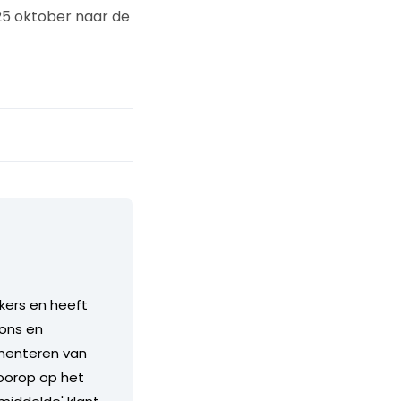
25 oktober naar de
kkers en heeft
ions en
ementeren van
voorop op het