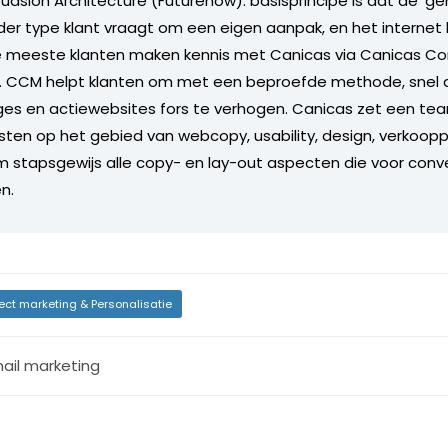
uasion Architecture (Futurenow): basisprincipe is dat de 'ge
der type klant vraagt om een eigen aanpak, en het internet l
e meeste klanten maken kennis met Canicas via Canicas Co
CCM helpt klanten om met een beproefde methode, snel d
es en actiewebsites fors te verhogen. Canicas zet een tea
isten op het gebied van webcopy, usability, design, verkoop
 stapsgewijs alle copy- en lay-out aspecten die voor conv
n.
rect marketing & Personalisatie
ail marketing