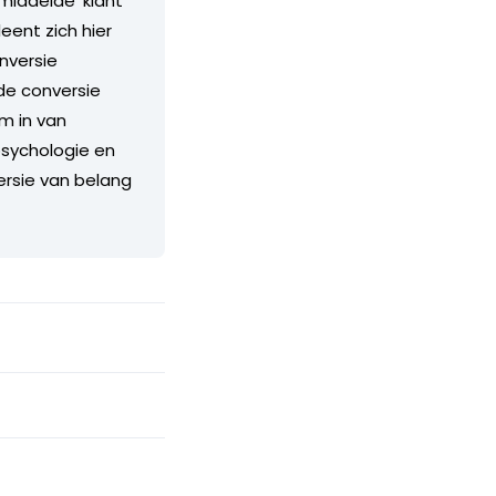
middelde' klant
eent zich hier
nversie
e conversie
m in van
psychologie en
ersie van belang