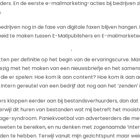
ders. En de eerste e-mailmarketing-acties bij bedrijven zi
.
edrijven nog in de fase van digitale faxen blijven hangen.
eid te maken tussen E-Mailpublishers en E-mailmarketee
tten per definitie op het begin van de ervaringscurve. Ma
ezig met het maken van een nieuwsbriefje en het samens
n die er spelen: Hoe kom ik aan content? Hoe kom ik aan a
Intern gereutel van een bedrijf dat nog aan het ‘zenden’ i
s kloppen eerder aan bij bestandsverhuurders, dan dat z
Terwijl dit huren van bestanden wat mij betreft het moois
riage-syndroom. Paniekvoetbal van adverteerders die m
 weten te bereiken, en nu denken met zogenaamde ‘inter
den te hebben. Terwijl vanuit mijn gezichtspunt maar weini