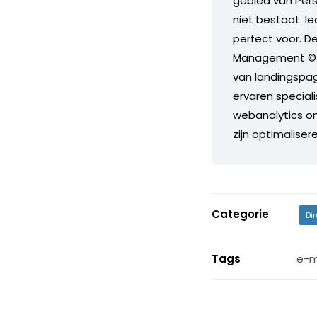
gebied van Pers
niet bestaat. Ie
perfect voor. D
Management ©. 
van landingspag
ervaren special
webanalytics om
zijn optimalisere
Categorie
Di
Tags
e-m