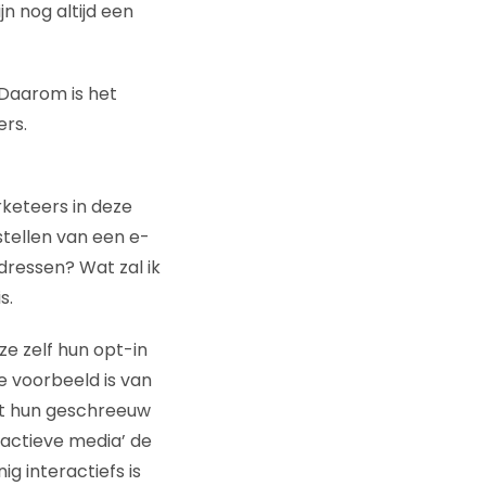
jn nog altijd een
 Daarom is het
rs.
rketeers in deze
tellen van een e-
dressen? Wat zal ik
s.
e zelf hun opt-in
te voorbeeld is van
et hun geschreeuw
actieve media’ de
g interactiefs is