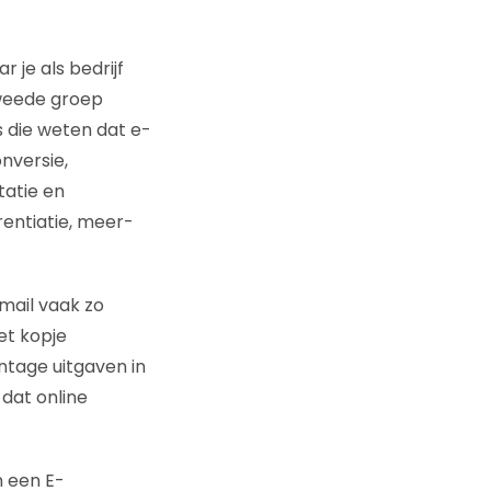
 je als bedrijf
tweede groep
s die weten dat e-
nversie,
tatie en
rentiatie, meer-
-mail vaak zo
et kopje
ntage uitgaven in
 dat online
n een E-