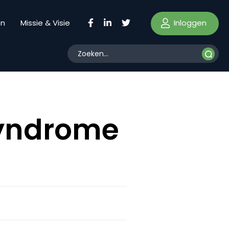
Inloggen
en
Missie & Visie
syndrome