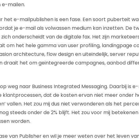
 e-mailen.
 het e-mailpublishen is een fase. Een soort puberteit waar
rdat je e-mail als volwassen medium kan inzetten. De 
 zich onderscheidt van de digitale fax. Het zijn marketeer
it om het hele gamma van user profiling, landingpage co
sion architecture, flow design en uiteindelijk, server repu
j hen draait het om geintegreerde campagnes, aanbod diffe
n op weg naar Business Integrated Messaging. Daarbij is e
le klantprocessen, dat de kosten ervan niet meer onder h
n’ vallen. Het zou mij dus niet verwonderen als het perce
og steeds onder de 2% blijft. Het zou voor mij betekenen
ssen worden.
e fase van Publisher en wil je meer weten over het leven va