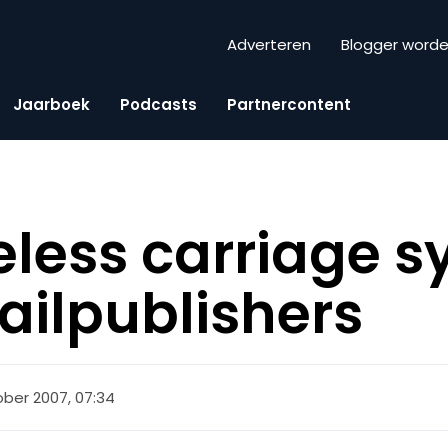
Adverteren
Blogger word
Jaarboek
Podcasts
Partnercontent
eless carriage 
ilpublishers
ober 2007, 07:34