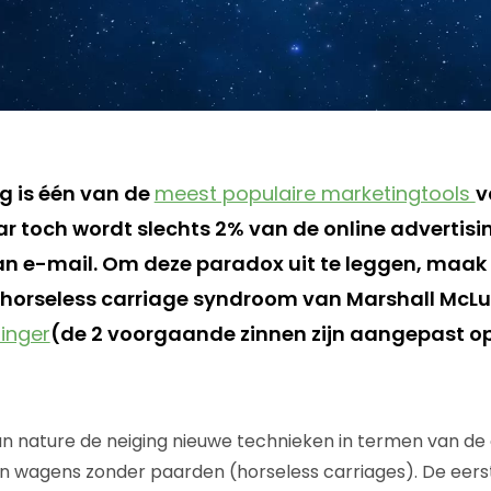
g is één van de
meest populaire marketingtools
v
r toch wordt slechts 2% van de online advertis
 e-mail. Om deze paradox uit te leggen, maak 
 horseless carriage syndroom van Marshall McL
linger
(de 2 voorgaande zinnen zijn aangepast op 
nature de neiging nieuwe technieken in termen van de o
en wagens zonder paarden (horseless carriages). De eer