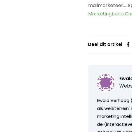
mailmarketeer…. S
Marketingfacts Cu
Deel dit artikel
Ewal
Webs
Ewald Verhoog (
als werkterrein
marketing intel
de (interactiev