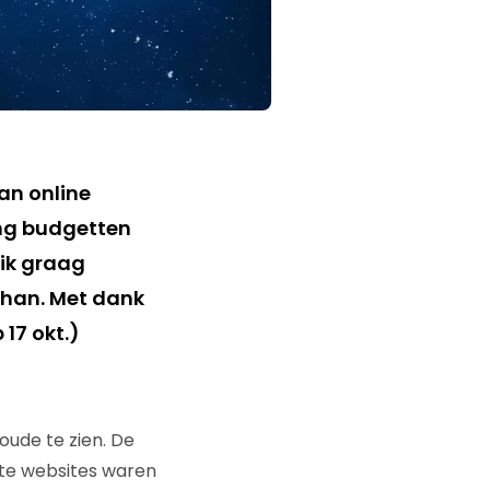
an online
ing budgetten
ik graag
uhan. Met dank
17 okt.)
ude te zien. De
ste websites waren