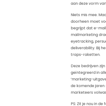
aan deze vorm van
Niets mis mee. Maar
doorheen moet voo
begrijpt dat e-mail
mailmarketing draa
eyetracking, persua
deliverability. Bi
traps-raketten.
Deze bedrijven zij
geïntegreerd in al
‘marketing-uitgave
de komende jaren n
marketeers volwa
PS: Zit je nou in d