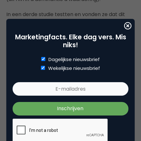
In een derde studie testten en vonden ze dat dit
effect versterkt wordt als mensen als doel hebben
indruk te maken. Mensen die indruk wilden maken
Marketingfacts. Elke dag vers. Mis
op anderen vonden de auto met de hoge fWHR
niks!
meer dominant en waren daarom bereid om er
meer geld voor neer te tellen.
Dagelijkse nieuwsbrief
Wekelijkse nieuwsbrief
En in een andere studie testten Maeng en Aggarwal
ten slotte of dit effect ook opgaat voor producten
die minder goed in staat zijn om als statussymbool
te fungeren. Als een foto van een huis zodanig werd
gemanipuleerd dat het huis een hoge fWHR had,
werd dit huis als dominanter ervaren en waren
mensen bereid om er meer voor te betalen. Dit
gold echter niet voor een mop (een dweil op een