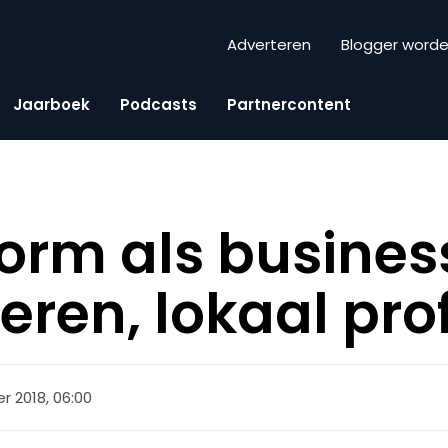
Adverteren
Blogger word
Jaarboek
Podcasts
Partnercontent
form als busine
eren, lokaal pro
r 2018, 06:00