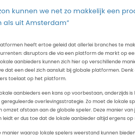
on kunnen we net zo makkelijk een pr
n als uit Amsterdam”
tformen heeft ertoe geleid dat allerlei branches te mak
renten: disruptors die via een platform de markt op ee
okale aanbieders kunnen zich hier op verschillende man
e dat een deel zich aansluit bij globale platformen. Den
rs toelaat op het platform.
t lokale aanbieders een kans op voorbestaan, anderzijds i
gereguleerde overlevingsstrategie. Zo moet de lokale sp
n omzet afstaan aan de globale speler. Deze manier van
leidt er dus toe dat de lokale aanbieder altijd ergens op
e manier waarop lokale spelers weerstand kunnen bieden