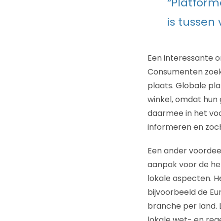
“Platform
is tussen
Een interessante on
Consumenten zoeken
plaats. Globale pl
winkel, omdat hun 
daarmee in het voo
informeren en zoch
Een ander voordeel 
aanpak voor de hel
lokale aspecten. He
bijvoorbeeld de Eu
branche per land. L
lokale wet- en rege