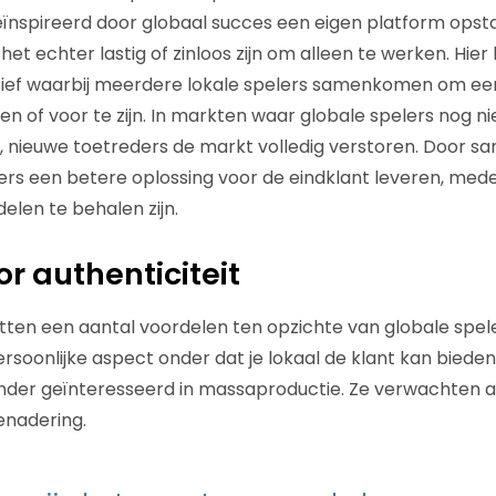
eïnspireerd door globaal succes een eigen platform opst
et echter lastig of zinloos zijn om alleen te werken. Hier l
tief waarbij meerdere lokale spelers samenkomen om een
n of voor te zijn. In markten waar globale spelers nog niet
, nieuwe toetreders de markt volledig verstoren. Door 
ers een betere oplossing voor de eindklant leveren, mede
elen te behalen zijn.
r authenticiteit
tten een aantal voordelen ten opzichte van globale speler
ersoonlijke aspect onder dat je lokaal de klant kan biede
nder geïnteresseerd in massaproductie. Ze verwachten au
enadering.