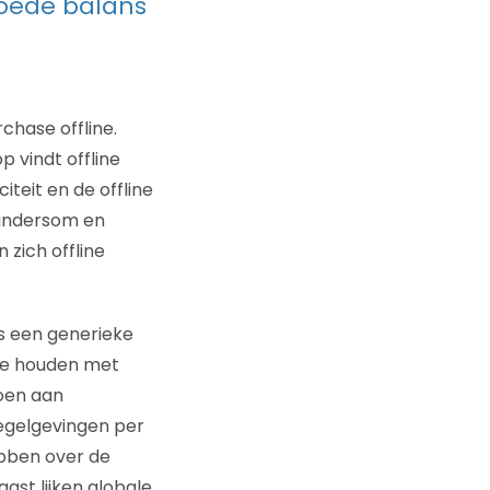
goede balans
chase offline.
 vindt offline
teit en de offline
t andersom en
zich offline
rs een generieke
 te houden met
doen aan
regelgevingen per
hebben over de
ast lijken globale