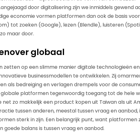
Aangejaagd door digitalisering zijn we inmiddels gewend
idige economie vormen platformen dan ook de basis voor al
m) tot zoeken (Google), lezen (Blendle), luisteren (Spoti
 zo maar door.
enover globaal
n zetten op een slimme manier digitale technologieën e
nnovatieve businessmodellen te ontwikkelen. Zij omarmen d
zien als bedreiging en verlagen drempels voor de consume
globale platformen tegenwoordig toegang tot de hele we
net zo makkelijk een product kopen uit Taiwan als uit 
eractie tussen anderen, meestal tussen vraag en aanbod, i
rmen sterk in zijn. Een belangrijk punt, want platformen 
en goede balans is tussen vraag en aanbod.