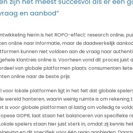
en zijn het meest succesvol als er een 
 vraag en aanbod”
twikkeling hierin is het ROPO-effect: research online, pur
 online naar informatie, maar de daadwerkelijk aankoop
atformen kunnen niet voldoen aan de vraag naar authentici
gehele klantreis online is. Voorheen vond dit proces juis
rdeel van globale platformen plaats: consumenten lieten 
ten online naar de beste prijs.
voor lokale platformen ligt in het feit dat globale spele
e wereld hanteren, waarin weinig ruimte is om rekening
t is voor globale platformen al lastig om volledig te vol
ropese GDPR, laat staan het balanceren van specifieke 
okale spelers staan hier juist sterk in, omdat zij kennis 
lgeving en dit specifiek voor één regio aanbieden. Daarna