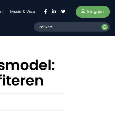
Inloggen
en
Missie & Visie
ssmodel:
fiteren