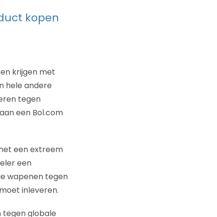
oduct kopen
en krijgen met
n hele andere
ieren tegen
k aan een Bol.com
s het een extreem
eler een
 je wapenen tegen
 moet inleveren.
 tegen globale