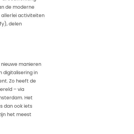
 aan de moderne
lerlei activiteiten
fy), delen
n nieuwe manieren
igitalisering in
nt. Zo heeft de
reld – via
Amsterdam. Het
s dan ook iets
zijn het meest