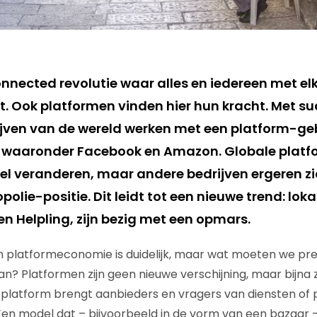
nnected revolutie waar alles en iedereen met elk
t. Ook platformen vinden hier hun kracht. Met su
ijven van de wereld werken met een platform-g
 waaronder Facebook en Amazon. Globale plat
el veranderen, maar andere bedrijven ergeren z
lie-positie. Dit leidt tot een nieuwe trend: lok
n Helpling, zijn bezig met een opmars.
n platformeconomie is duidelijk, maar wat moeten we pr
n? Platformen zijn geen nieuwe verschijning, maar bijna 
 platform brengt aanbieders en vragers van diensten of
 Een model dat – bijvoorbeeld in de vorm van een bazaar 