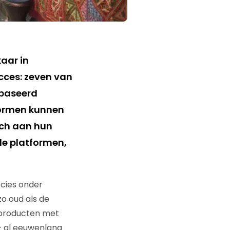
aar in
cces: zeven van
ebaseerd
formen kunnen
ich aan hun
ale platformen,
ecies onder
zo oud als de
 producten met
– al eeuwenlang