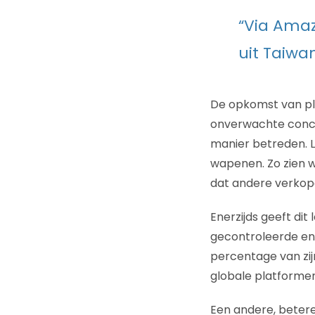
“Via Amaz
uit Taiwa
De opkomst van pla
onverwachte concur
manier betreden. L
wapenen. Zo zien w
dat andere verkope
Enerzijds geeft di
gecontroleerde en 
percentage van zij
globale platformen 
Een andere, beter