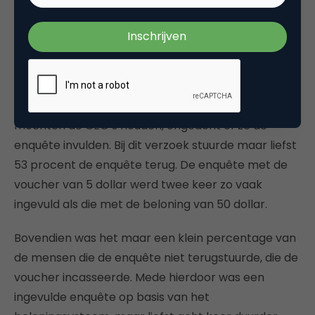
van wederkerigheid, maar van een
beloningssysteem. Hieruit blijkt dat beloning dus
zeker voor betere resultaten kan zorgen.
Groep 2 kreeg meteen bij het ontvangen van de
enquête een voucher ter waarde van 5 dollar. Deze
mochten de CEO’s houden, ongeacht of ze de
enquête invulden. Bij dit verzoek stuurde maar liefst
53 procent de enquête terug. De enquête met de
voucher van 5 dollar werd twee keer zo vaak
ingevuld als die met de beloning van 50 dollar.
Bovendien was het maar een klein percentage van
de mensen die de enquête niet terugstuurde, die de
voucher incasseerde. Mede hierdoor was een
ingevulde enquête op basis van het