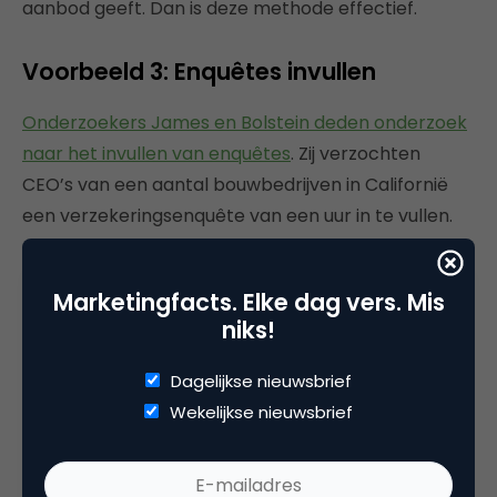
aanbod geeft. Dan is deze methode effectief.
Voorbeeld 3: Enquêtes invullen
Onderzoekers James en Bolstein deden onderzoek
naar het invullen van enquêtes
. Zij verzochten
CEO’s van een aantal bouwbedrijven in Californië
een verzekeringsenquête van een uur in te vullen.
CEO’s hebben het altijd druk en zitten dan ook
meestal niet te wachten op zo’n lange vragenlijst.
Marketingfacts. Elke dag vers. Mis
niks!
Het verzoek voor groep 1 luidde als volgt: ‘Stuur de
volledig ingevulde enquête terug en u ontvangt 50
Dagelijkse nieuwsbrief
dollar’. 23 Procent van de groep stuurde de
Wekelijkse nieuwsbrief
enquête terug. Bij direct mailing is 1 procent respons
al een goede score, dus het toevoegen van 50
dollar was hier effectief. Hier is echter geen sprake