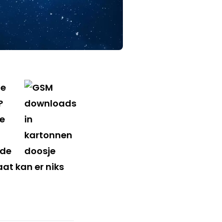
de
?
ke
 de
aat kan er niks