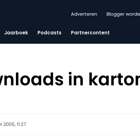
Adverteren
Blogger word
Jaarboek
Podcasts
Partnercontent
nloads in kart
i 2005, 11:27