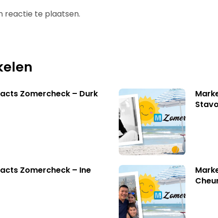
 reactie te plaatsen.
kelen
facts Zomercheck – Durk
Marke
Stavo
acts Zomercheck – Ine
Marke
Cheu