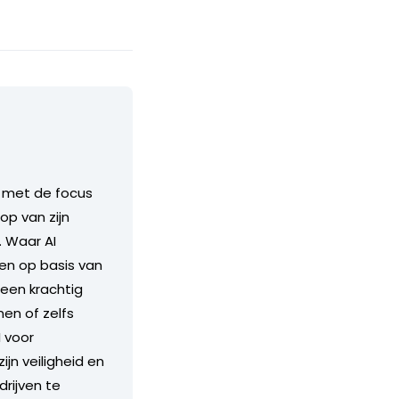
, met de focus
op van zijn
. Waar AI
en op basis van
 een krachtig
en of zelfs
I voor
n veiligheid en
rijven te