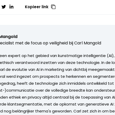
Kopieer link
 Mangold
ecialist met de focus op veiligheid bij Carl Mangold
 een expert op het gebied van kunstmatige intelligentie (AI)
 ethisch verantwoord inzetten van deze technologie. In de lo
Carl de evolutie van AI in marketing van dichtbij meegemaakt
oral werd ingezet om prospects te herkennen en segmenter
opgedrag, heeft de technologie zich inmiddels ontwikkeld tot
nt-)communicatie over de volledige breedte kan ondersteun
en ethiek en privacy altijd centraal bij de toepassing van A
e klantsegmentatie, met de opkomst van generatieve AI zij
 nog belángrijker thema's geworden. Carl zet zich in om bed