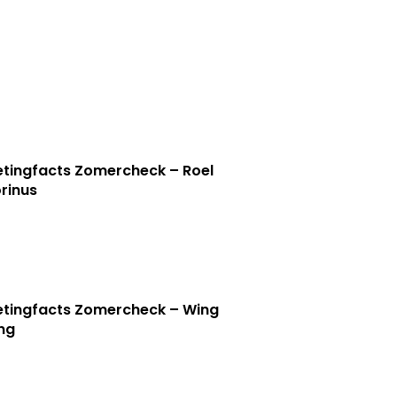
tingfacts Zomercheck – Roel
rinus
tingfacts Zomercheck – Wing
ng