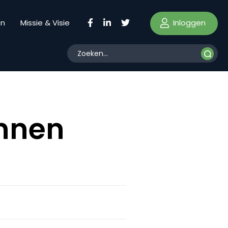
Inloggen
en
Missie & Visie
onnen