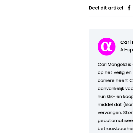
Deel dit artikel
Carl
AI-sp
Carl Mangold is
op het veilig en
carrière heeft 
aanvankelijk vo
hun klik- en ko
middel dat (kla
vervangen. Stond
geautomatiseerd
betrouwbaarheid