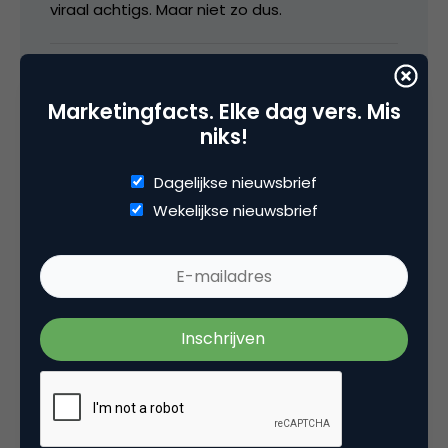
viraal achtigs. Maar niet zo dus.
9 juni 2005 om 10:06
Marketingfacts. Elke dag vers. Mis
niks!
Dagelijkse nieuwsbrief
Anders
Wekelijkse nieuwsbrief
Wel leuk, die weblog-marketing. Al is het imho
viraal gesproken niet spot-on, ze hebben
mijns inziens wel als een van de eerste
partijen (na Heineken en Speurders) door hoe
je consumer generated media in je
mediastrategie kunt inzetten.