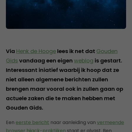
Via
Henk de Hooge
lees ik net dat
Gouden
Gids
vandaag een eigen
weblog
is gestart.
Interessant iniatief waarbij ik hoop dat ze
niet alleen algemene berichten zullen
brengen maar vooral ook in zullen gaan op
actuele zaken die te maken hebben met
Gouden Gids.
Een
eerste bericht
naar aanleiding van
vermeende
browser hijack-praktijken
staat er alvast. Ben