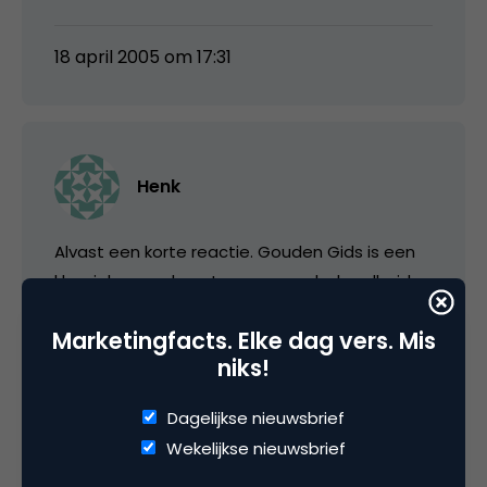
18 april 2005 om 17:31
Henk
Alvast een korte reactie. Gouden Gids is een
klassiek a-merk met een naamsbekendheid
van boven de 96%. Geeft jaarlijks zo´n 7.5
Marketingfacts. Elke dag vers. Mis
miljoen boeken uit en bijvoorbeeld 750.000
niks!
gratis cityguides in Amsterdam. De inmiddels
5,5 miljoen bezoekers per maand zorgen er
Dagelijkse nieuwsbrief
echter niet voor dat Gouden Gids inmiddels
Wekelijkse nieuwsbrief
ook een internet brand is.