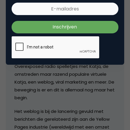
Er wordt met behoorlijk wat marketingpower
(Radio, televisie, internet, in de lucht, in het
straatbeeld enz) hard gewerkt aan de
veranderende imago van het merk. Internet is
daarbij essentieel. Ik mailde Marco vanmiddag
al dat het niet eenvoudig is een Dinosaurus in
beweging te krijgen.
Overexposed radio spelletjes met Katja, de
omstreden maar razend populaire virtuele
Katja, een weblog, viral marketing en meer. De
beweging is er en dit is allemaal nog maar het
begin.
Het weblog is bij de lancering gevuld met
berichten die gerelateerd zijn aan de Yellow
Pages industrie (wereldwijd met een omzet