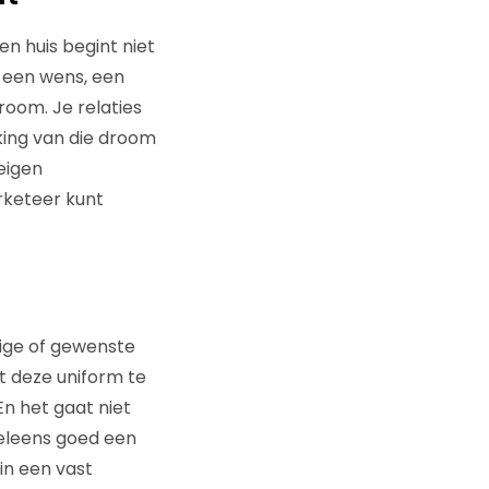
n huis begint niet
 een wens, een
oom. Je relaties
king van die droom
eigen
rketeer kunt
dige of gewenste
t deze uniform te
En het gaat niet
weleens goed een
 in een vast