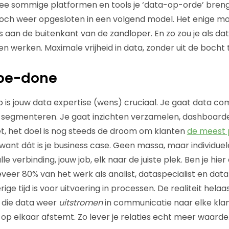
 sommige platformen en tools je ‘data-op-orde’ brenge
toch weer opgesloten in een volgend model. Het enige m
glas aan de buitenkant van de zandloper. En zo zou je als
 werken. Maximale vrijheid in data, zonder uit de bocht t
-be-done
p is jouw data expertise (wens) cruciaal. Je gaat data co
n, segmenteren. Je gaat inzichten verzamelen, dashboa
et, het doel is nog steeds de droom om klanten
de meest 
want dát is je business case. Geen massa, maar individuel
e verbinding, jouw job, elk naar de juiste plek. Ben je hier
eveer 80% van het werk als analist, dataspecialist en da
rige tijd is voor uitvoering in processen. De realiteit hel
l die data weer
uitstromen
in communicatie naar elke klant
p elkaar afstemt. Zo lever je relaties echt meer waarde