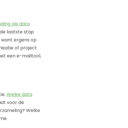
lling als data
de laatste stap
… want ergens op
isatie of project
met een e-mailtool,
ie.
Welke data
at voor de
erzameling? Welke
ime.