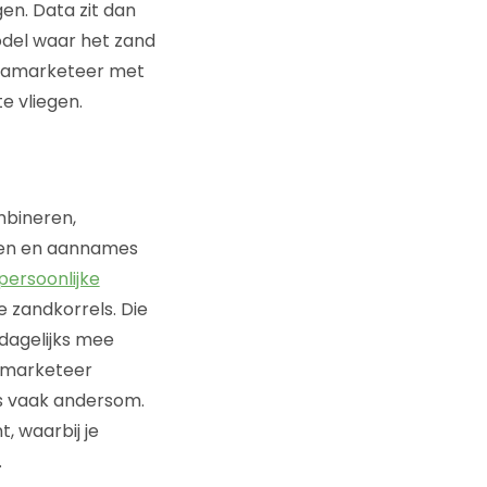
n. Data zit dan
odel waar het zand
 datamarketeer met
e vliegen.
mbineren,
rden en aannames
persoonlijke
e zandkorrels. Die
 dagelijks mee
tamarketeer
aas vaak andersom.
, waarbij je
.