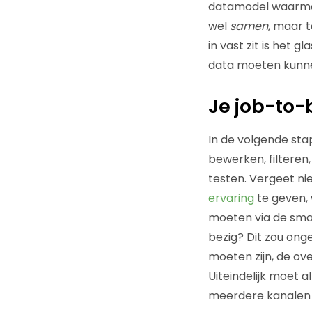
datamodel waarmee
wel
samen
, maar 
in vast zit is het 
data moeten kunnen
Je job-to
In de volgende sta
bewerken, filtere
testen. Vergeet ni
ervaring
te geven, 
moeten via de small
bezig? Dit zou ong
moeten zijn, de ove
Uiteindelijk moet a
meerdere kanalen o