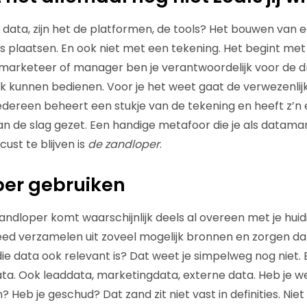
data, zijn het de platformen, de tools? Het bouwen van ee
plaatsen. En ook niet met een tekening. Het begint met
marketeer of manager ben je verantwoordelijk voor de dr
jk kunnen bedienen. Voor je het weet gaat de verwezenlij
Iedereen beheert een stukje van de tekening en heeft z’n 
n de slag gezet. Een handige metafoor die je als datama
ust te blijven is
de zandloper
.
per gebruiken
ndloper komt waarschijnlijk deels al overeen met je hui
eed verzamelen uit zoveel mogelijk bronnen en zorgen da
 die data ook relevant is? Dat weet je simpelweg nog niet. 
ata. Ook leaddata, marketingdata, externe data. Heb je 
Heb je geschud? Dat zand zit niet vast in definities. Niet