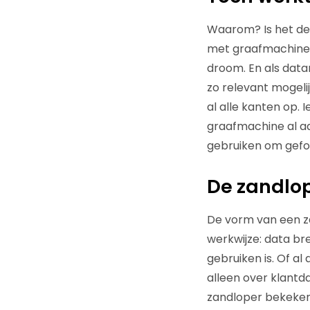
Waarom? Is het de 
met graafmachines 
droom. En als data
zo relevant mogeli
al alle kanten op. 
graafmachine al aa
gebruiken om gefoc
De zandlo
De vorm van een za
werkwijze: data br
gebruiken is. Of al
alleen over klantd
zandloper bekeken? 