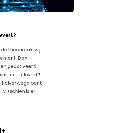
levert?
e theorie: als wij
ndement. Dan
 en geactiveerd
esultaat oplevert?
ns halverwege bent.
Misschien is er
lt