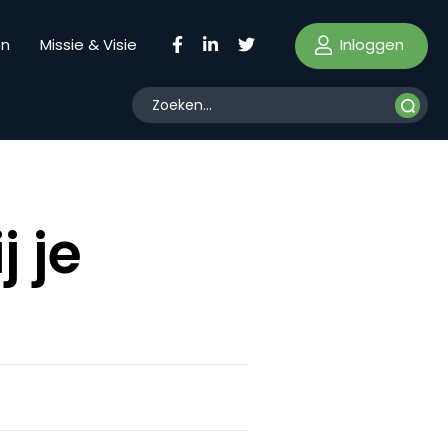
Inloggen
en
Missie & Visie
 je