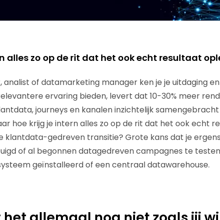
rn alles zo op de rit dat het ook echt resultaat op
analist of datamarketing manager ken je je uitdaging en d
 relevantere ervaring bieden, levert dat 10-30% meer re
antdata, journeys en kanalen inzichtelijk samengebracht
 hoe krijg je intern alles zo op de rit dat het ook echt r
die klantdata-gedreven transitie? Grote kans dat je erge
tuigd of al begonnen datagedreven campagnes te testen. 
ysteem geïnstalleerd of een centraal datawarehouse.
het allemaal nog niet zoals jij wi