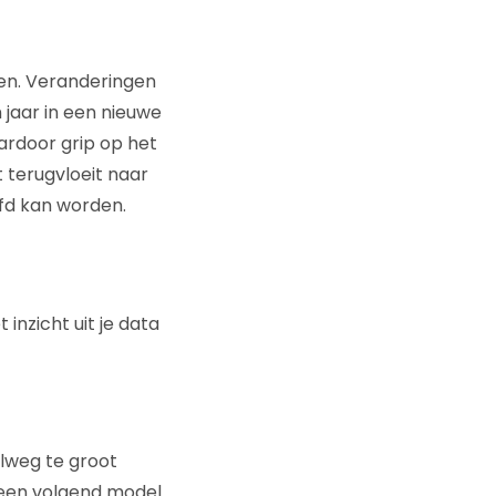
en. Veranderingen
 jaar in een nieuwe
aardoor grip op het
t terugvloeit naar
efd kan worden.
inzicht uit je data
elweg te groot
 een volgend model