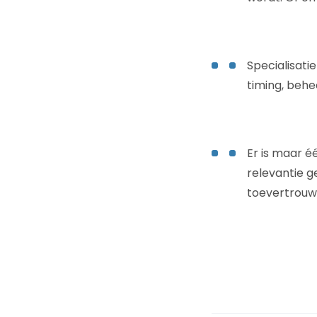
Specialisati
timing, behe
Er is maar éé
relevantie g
toevertrou