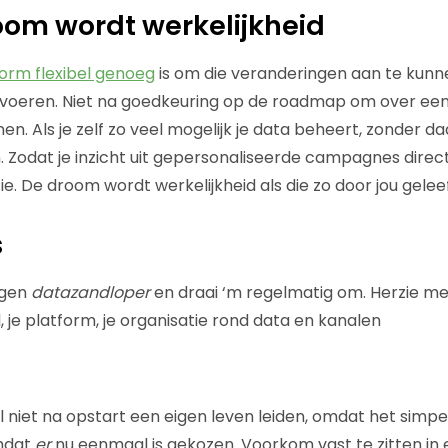
om wordt werkelijkheid
form flexibel genoeg
is om die veranderingen aan te kunn
oorvoeren. Niet na goedkeuring op de roadmap om over een
nen. Als je zelf zo veel mogelijk je data beheert, zonder d
n. Zodat je inzicht uit gepersonaliseerde campagnes direc
ie. De droom wordt werkelijkheid als die zo door jou gele
s
igen
datazandloper
en draai ‘m regelmatig om. Herzie met 
, je platform, je organisatie rond data en kanalen
l niet na opstart een eigen leven leiden, omdat het simp
mdat
er
nu eenmaal is gekozen. Voorkom vast te zitten in