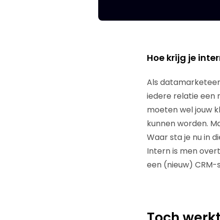
Hoe krijg je inte
Als datamarketeer, 
iedere relatie een
moeten wel jouw kl
kunnen worden. Maar
Waar sta je nu in 
Intern is men over
een (nieuw) CRM-s
Toch werkt 