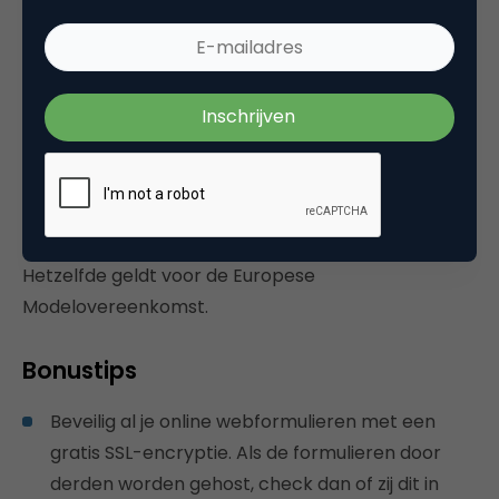
Als persoonsgegevens buiten de EU worden
opgeslagen, moet er met deze partij een Europese
Modelovereenkomst of
Binding Corporate Rules
(BCR’s) afgesproken worden. Voor partijen uit de
VS is het ‘
Privacy Shield
’ een alternatief. Bij deze
vervanger van
Safe Harbour
zijn echter recent
vraagtekens gezet, dus het is aan te raden het
nieuws hierover scherp in de gaten te houden.
Hetzelfde geldt voor de Europese
Modelovereenkomst.
Bonustips
Beveilig al je online webformulieren met een
gratis SSL-encryptie. Als de formulieren door
derden worden gehost, check dan of zij dit in