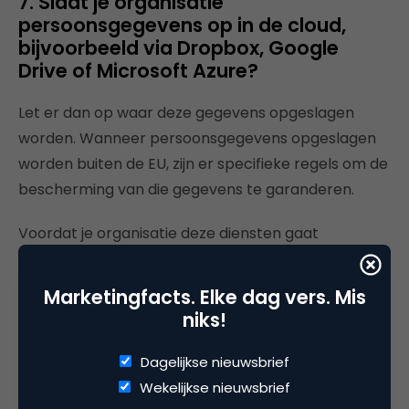
7. Slaat je organisatie
persoonsgegevens op in de cloud,
bijvoorbeeld via Dropbox, Google
Drive of Microsoft Azure?
Let er dan op waar deze gegevens opgeslagen
worden. Wanneer persoonsgegevens opgeslagen
worden buiten de EU, zijn er specifieke regels om de
bescherming van die gegevens te garanderen.
Voordat je organisatie deze diensten gaat
gebruiken, is het van belang na te gaan of deze aan
privacy- en beveiligingsvoorschriften voldoen. Veel
Marketingfacts. Elke dag vers. Mis
aanbieders van clouddiensten zijn gevestigd in de
niks!
VS, waardoor de Amerikaanse overheid zich op
basis van de
Patriot Act
toegang kan verschaffen
Dagelijkse nieuwsbrief
tot je (marketing)database.
Wekelijkse nieuwsbrief