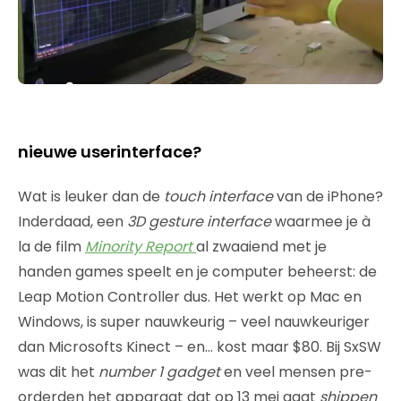
nieuwe userinterface?
Wat is leuker dan de
touch interface
van de iPhone?
Inderdaad, een
3D gesture interface
waarmee je à
la de film
Minority Report
al zwaaiend met je
handen games speelt en je computer beheerst: de
Leap Motion Controller dus. Het werkt op Mac en
Windows, is super nauwkeurig – veel nauwkeuriger
dan Microsofts Kinect – en… kost maar $80. Bij SxSW
was dit het
number 1 gadget
en veel mensen pre-
orderden het apparaat dat op 13 mei gaat
shippen