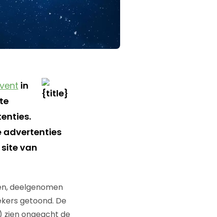
Event
in
te
enties.
 advertenties
 site van
wen, deelgenomen
ekers getoond. De
) zien ongeacht de