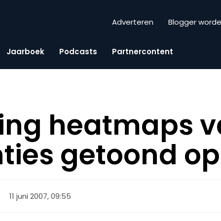
Adverteren
Blogger word
Jaarboek
Podcasts
Partnercontent
king heatmaps 
ties getoond o
11 juni 2007, 09:55