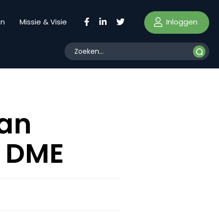
Inloggen
en
Missie & Visie
van
p DME