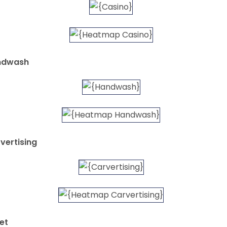
andwash
vertising
et