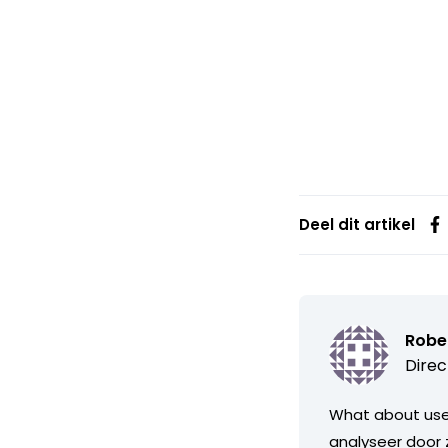
Deel dit artikel
Robe
Direc
What about user
analyseer door 