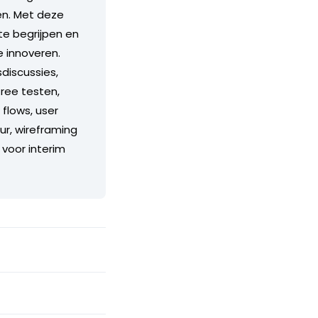
ben. Met deze
 te begrijpen en
e innoveren.
sdiscussies,
tree testen,
flows, user
ur, wireframing
 voor interim