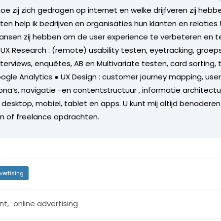
oe zij zich gedragen op internet en welke drijfveren zij heb
ten help ik bedrijven en organisaties hun klanten en relaties
 kansen zij hebben om de user experience te verbeteren en t
 UX Research : (remote) usability testen, eyetracking, groep
erviews, enquêtes, AB en Multivariate testen, card sorting, 
ogle Analytics ● UX Design : customer journey mapping, user 
ona’s, navigatie -en contentstructuur , informatie architectu
 desktop, mobiel, tablet en apps. U kunt mij altijd benaderen
n of freelance opdrachten.
vertising
nt
,
online advertising