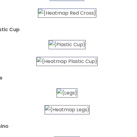
stic Cup
s
sino