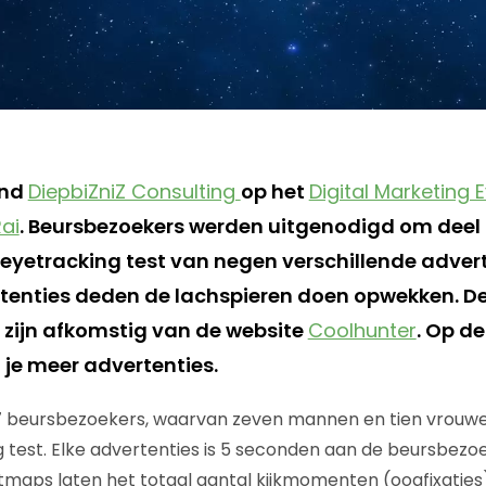
ond
DiepbiZniZ Consulting
op het
Digital Marketing 
ai
. Beursbezoekers werden uitgenodigd om deel 
yetracking test van negen verschillende advert
enties deden de lachspieren doen opwekken. De
d zijn afkomstig van de website
Coolhunter
. Op de
 je meer advertenties.
17 beursbezoekers, waarvan zeven mannen en tien vrou
 test. Elke advertenties is 5 seconden aan de beursbezo
tmaps laten het totaal aantal kijkmomenten (oogfixaties