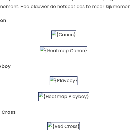
jkmoment. Hoe blauwer de hotspot des te meer kijkmomen
non
ayboy
d Cross