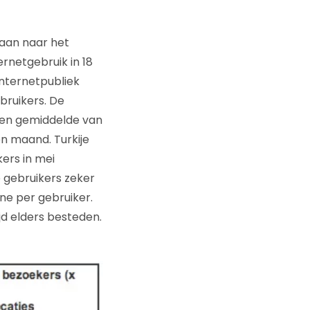
daan naar het
ernetgebruik in 18
nternetpubliek
bruikers. De
een gemiddelde van
n maand. Turkije
ers in mei
e gebruikers zeker
ine per gebruiker.
jd elders besteden.