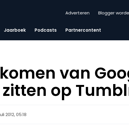
Adverteren
Blogger word
Jaarboek
Podcasts
Partnercontent
komen van Goog
zitten op Tumbl
juli 2012, 05:18