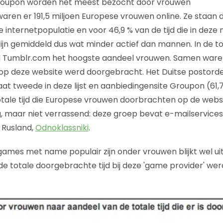
roupon worden het meest bezocht door vrouwen
r waren er 191,5 miljoen Europese vrouwen online. Ze staa
e internetpopulatie en voor 46,9 % van de tijd die in dez
ijn gemiddeld dus wat minder actief dan mannen. In de t
 Tumblr.com het hoogste aandeel vrouwen. Samen ware
e op deze website werd doorgebracht. Het Duitse postorde
at tweede in deze lijst en aanbiedingensite Groupon (61
otale tijd die Europese vrouwen doorbrachten op de websi
, maar niet verrassend: deze groep bevat e-mailservice
 Rusland,
Odnoklassniki
.
games met name populair zijn onder vrouwen blijkt wel uit
e totale doorgebrachte tijd bij deze 'game provider' we