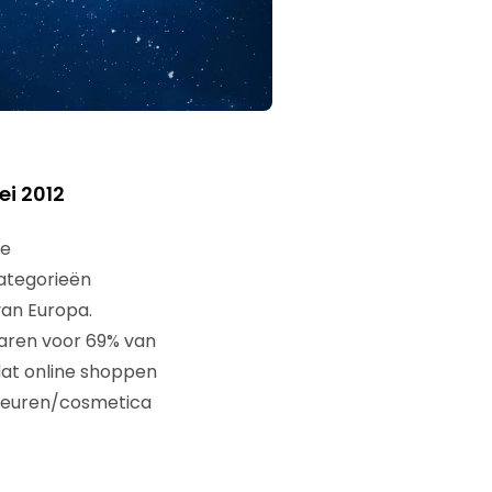
ei 2012
de
categorieën
an Europa.
waren voor 69% van
 dat online shoppen
s Geuren/cosmetica