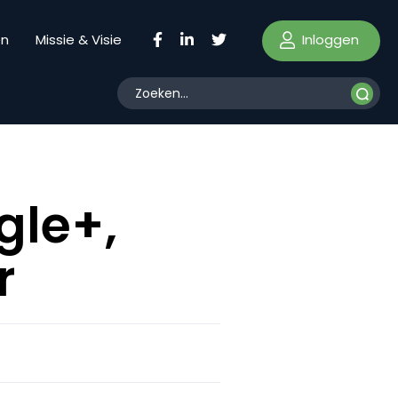
Inloggen
en
Missie & Visie
le+,
r