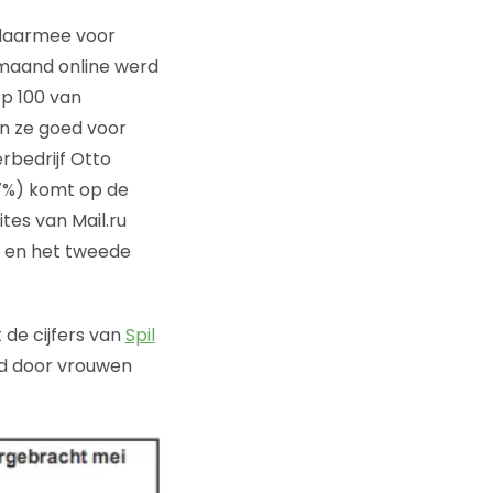
n daarmee voor
e maand online werd
op 100 van
n ze goed voor
rbedrijf Otto
,7%) komt op de
tes van Mail.ru
s en het tweede
 de cijfers van
Spil
rd door vrouwen