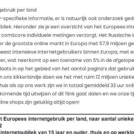
ebruik per land
-specifieke informatie, er is natuurlijk ook onderzoek ge
liek. Hieronder zie je een overzicht van het Europees int
omScore individuele metingen verzorgt. Het Russische i
er de grootste online markt in Europa met 57,9 miljoen ge
eest intensieve internetgebruikers binnen Europa, met 
iker, wat neerkomt op een toename van 5% in de afgelope
aats in op het gebied van het aantal pagina’s dat gebruik
In ons kikkerlandje doen we het met ruim 12 miljoen uniek
thuis als op ons werk zijn we in totaal gemiddeld 33 uur onl
mende tijd uitwijzen of dit flink gaat dalen en we onze ti
ne shops zijn gelukkig altijd open!