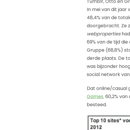
Tumblr, Otto en G
In mei van dit jaa
48,4% van de total
doorgebracht. Ze z
webproperties
had
69% van de tijd di
Gruppe (68,8%) sta
derde plaats. De t
was bijzonder hoog
social network van
Dat online/casual 
Games.
60,2% van d
besteed.