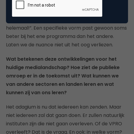
bereikt hoeft dan ook geen probleem te zijn.
Daarbij vind ik die uitspraken van “Het wordt
helemaal niets!” net zo banaal als “Dit wordt het
helemaal!”. Een specifieke vorm past gewoon soms
beter bij het ene programma dan het andere.
Laten we de nuance niet uit het oog verliezen.
Wat betekenen deze ontwikkelingen voor het
huidige medialandschap? Hoe ziet de publieke
omroep er in de toekomst uit? Wat kunnen we
van andere sectoren en landen leren en wat
kunnen zij van ons leren?
Het adagium is nu dat iedereen kan zenden. Maar
niet iedereen zal dat gaan doen. Er zullen natuurlijk
instituten zijn die niet gaan overleven. Of de VPRO
overleeft? Dat is de vraag. En ook: in welke vorm?