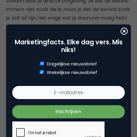
voeden door je directe omgeving. Je ziet de wereld
immers niet zoals die is, maar je ziet de wereld zoals
je zelf wil zijn. Het enige wat je daarvoor nodig hebt
is een frisse blik op je eigen werkelijkheid. Inmiddels
kan ik gewoon doorlopen als ik een herdershond zie.
Marketingfacts. Elke dag vers. Mis
niks!
Dagelijkse nieuwsbrief
Wekelijkse nieuwsbrief
Deel dit artikel
Kopieer link
Marieke Hendrix
Veranderstrateeg bij
MariekeHendrix.nl