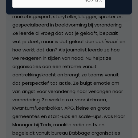
Marieke Hendrix is veranderstrateeg,
marketingexpert, storyteller, blogger, spreker en
gespecialiseerd in beeldvorming bij verandering.
Ze leerde al vroeg dat wat je gelooft, bepaalt
wat je doet, maar is dat geloof dan ook 'waar' en
hoe werkt dat dan? Als journalist leerde ze hoe
we reageren in tijden van nood. Nu helpt ze
organisaties aan een reframe vanuit
aantrekkingskracht en brengt ze teams vanuit
dat perspectief tot actie. Ze buigt emotie om
van angst voor verandering naar verlangen naar
verandering. Ze werkte o.a. voor Achmea,
Kwantum/Leenbakker, APG, kleine en grote
gemeentes en start-ups en scale-ups, was Floor
Manager bij Tedx, maakte radio en tv en
begeleidt vanuit bureau Babbage organisaties