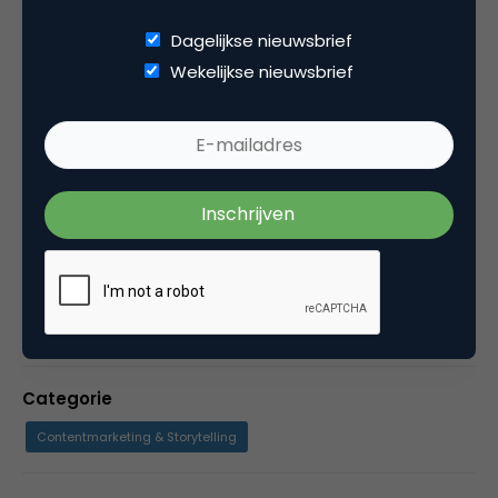
Marketing, Communication & Sales
Dagelijkse nieuwsbrief
Professionals
Wekelijkse nieuwsbrief
Michèl Schilders is Algemeen Directeur bij USG
Marketing, Communication & Sales Professionals.
USG MarComSales is arbeidsbemiddelaar in
communicatie-, marketing- & salesprofessionals
met een HBO+ denk- en werkniveau. USG
MarComSales staat voor de optimale P van
Personeel in uw marcommix.
Categorie
Contentmarketing & Storytelling