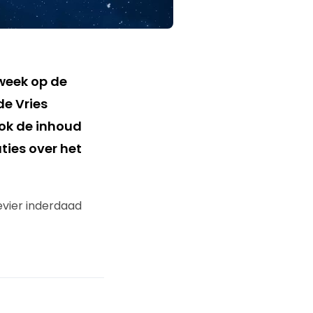
week op de
de Vries
ook de inhoud
ties over het
evier inderdaad