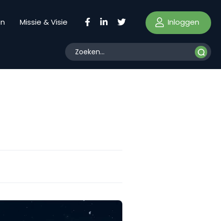
Inloggen
en
Missie & Visie