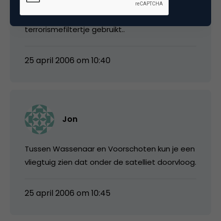
ter Heide eindelijk in hoog detail te zien zijn! Bij
vliegveld Soesterberg is zo te zien een anti-
terrorismefiltertje gebruikt..
25 april 2006 om 10:40
Jon
Tussen Wassenaar en Voorschoten kun je een
vliegtuig zien dat onder de satelliet doorvloog.
25 april 2006 om 10:45