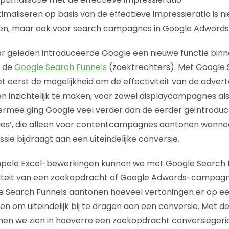
aliseren op basis van de effectieve impressieratio is nie
en, maar ook voor search campagnes in Google Adwords
ar geleden introduceerde Google een nieuwe functie bin
; de
Google Search Funnels
(zoektrechters). Met Google 
t eerst de mogelijkheid om de effectiviteit van de advert
 inzichtelijk te maken, voor zowel displaycampagnes al
ermee ging Google veel verder dan de eerder geïntrodu
es’, die alleen voor contentcampagnes aantonen wanne
ie bijdraagt aan een uiteindelijke conversie.
mpele Excel-bewerkingen kunnen we met Google Search 
iviteit van een zoekopdracht of Google Adwords-campag
 Search Funnels aantonen hoeveel vertoningen er op e
n om uiteindelijk bij te dragen aan een conversie. Met de
nen we zien in hoeverre een zoekopdracht conversiegerich