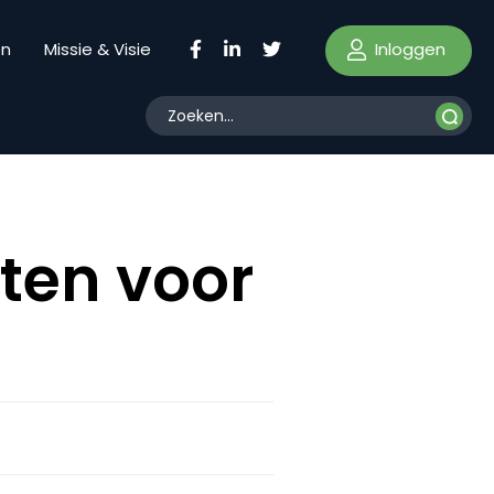
Inloggen
en
Missie & Visie
ten voor