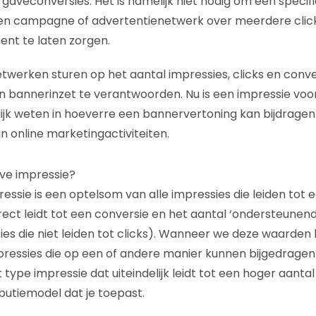
gaveconversies. Het is namelijk niet nodig om een specif
en campagne of advertentienetwerk over meerdere click
nt te laten zorgen.
twerken sturen op het aantal impressies, clicks en conv
un bannerinzet te verantwoorden. Nu is een impressie voor 
elijk weten in hoeverre een bannervertoning kan bijdrage
ijn online marketingactiviteiten.
eve impressie?
essie is een optelsom van alle impressies die leiden tot ee
irect leidt tot een conversie en het aantal ‘ondersteunen
s die niet leiden tot clicks). Wanneer we deze waarden b
pressies die op een of andere manier kunnen bijgedrage
et type impressie dat uiteindelijk leidt tot een hoger aanta
butiemodel dat je toepast.