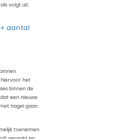
ls volgt uit:
 + aantal
 binnen
hiervoor het
sies binnen de
 dat een nieuwe
 met hagel gaan
melijk toenemen
rdt geraakt en