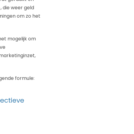
, die weer geld
oningen om zo het
 het mogelijk om
eve
marketinginzet,
gende formule:
fectieve