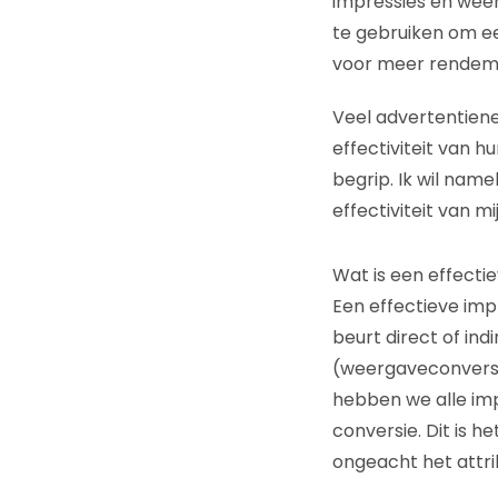
impressies en weer
te gebruiken om e
voor meer rendeme
Veel advertentiene
effectiviteit van h
begrip. Ik wil nam
effectiviteit van m
Wat is een effecti
Een effectieve impr
beurt direct of ind
(weergaveconversie
hebben we alle im
conversie. Dit is h
ongeacht het attri