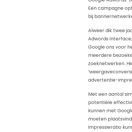
Een campagne optim
bij bannernetwerk
Alweer dik twee ja
Adwords interface
Google ons voor he
meerdere bezoeken
zoeknetwerken. Hi
‘weergaveconversi
advertentie-impress
Met een aantal si
potentiële effect
kunnen met Google
moeten plaatsvinde
impressieratio kun