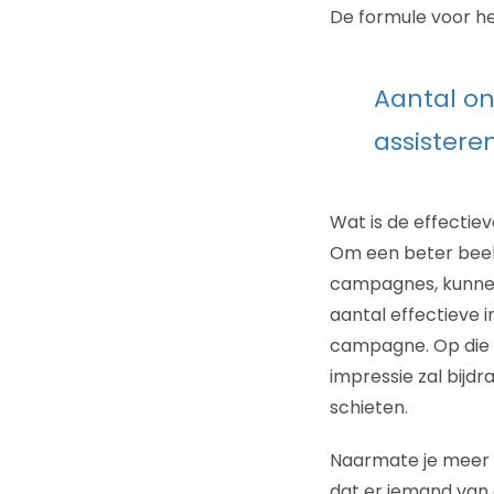
De formule voor het
Aantal on
assistere
Wat is de effectie
Om een beter beeld
campagnes, kunnen 
aantal effectieve i
campagne. Op die 
impressie zal bijd
schieten.
Naarmate je meer 
dat er iemand van