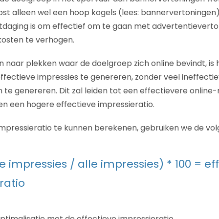
ost alleen wel een hoop kogels (lees: bannervertoningen)
itdaging is om effectief om te gaan met advertentievert
osten te verhogen.
en naar plekken waar de doelgroep zich online bevindt, is
ffectieve impressies te genereren, zonder veel ineffecti
te genereren. Dit zal leiden tot een effectievere online-
en een hogere effectieve impressieratio.
mpressieratio te kunnen berekenen, gebruiken we de vol
e impressies / alle impressies) * 100 = ef
ratio
imalisatie met de effectieve impressieratio