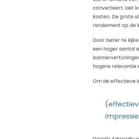
converteert. Het k
kosten. De grote u
rendement op de k
Door beter te kijk
een hoger aantal e
bannervertoningen 
hogere relevantie 
Om de effectieve i
(effectiev
impressie
Google Adwords-opt