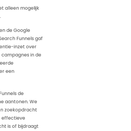
t alleen mogelijk
.
nen de Google
Search Funnels gaf
entie-inzet over
s campagnes in de
ceerde
er een
Funnels de
ne aantonen. We
en zoekopdracht
 effectieve
t is of bijdraagt