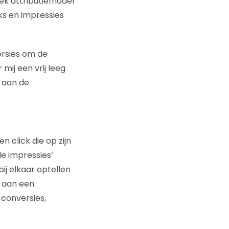
iek attributiemodel
s en impressies
ersies om de
mij een vrij leeg
n aan de
n click die op zijn
de impressies‘
ij elkaar optellen
n aan een
l conversies,