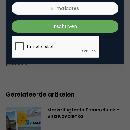
Dank 🙂
25 oktober 2004 om 11:06
Plaats reactie
Je moet
ingelogd zijn op
om een reactie te
plaatsen.
Gerelateerde artikelen
Marketingfacts Zomercheck –
Vita Kovalenko