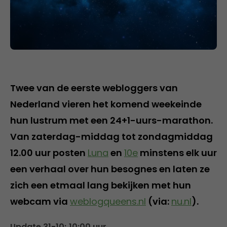
Twee van de eerste webloggers van
Nederland vieren het komend weekeinde
hun lustrum met een 24+1-uurs-marathon.
Van zaterdag-middag tot zondagmiddag
12.00 uur posten
Luna
en
10e
minstens elk uur
een verhaal over hun besognes en laten ze
zich een etmaal lang bekijken met hun
webcam via
weblogqueens.nl
(via:
nu.nl
).
Update 31-10; 10:00 uur