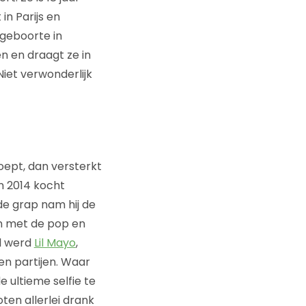
n Parijs en
e geboorte in
 en draagt ze in
Niet verwonderlijk
oept, dan versterkt
n 2014 kocht
de grap nam hij de
en met de pop en
l werd
Lil Mayo
,
en partijen. Waar
 ultieme selfie te
ten allerlei drank