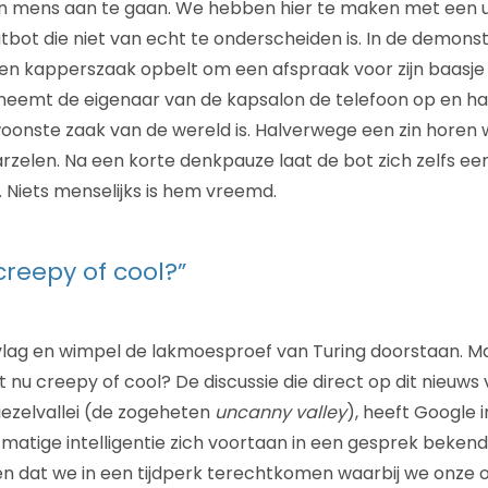
en mens aan te gaan. We hebben hier te maken met een u
ot die niet van echt te onderscheiden is. In de demonstr
en kapperszaak opbelt om een afspraak voor zijn baasje
eemt de eigenaar van de kapsalon de telefoon op en ha
woonste zaak van de wereld is. Halverwege een zin horen 
rzelen. Na een korte denkpauze laat de bot zich zelfs ee
Niets menselijks is hem vreemd.
 creepy of cool?”
vlag en wimpel de lakmoesproef van Turing doorstaan. M
dit nu creepy of cool? De discussie die direct op dit nieuws
iezelvallei (de zogeheten
uncanny valley
), heeft Google 
tmatige intelligentie zich voortaan in een gesprek beke
den dat we in een tijdperk terechtkomen waarbij we onze 