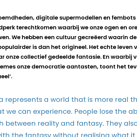
roemdheden, digitale supermodellen en fembots is
ijdperk terechtkomen waarbij we onze ogen en ore
en. We hebben een cultuur gecreëerd waarin de
populairder is dan het origineel. Het echte leven 
r onze collectief gedeelde fantasie. En waarbij 
memes onze democratie aantasten, toont het te
eel’.
 represents a world that is more real t
at we can experience. People lose the abi
sh between reality and fantasy. They als
h the fantasy without realising what it r