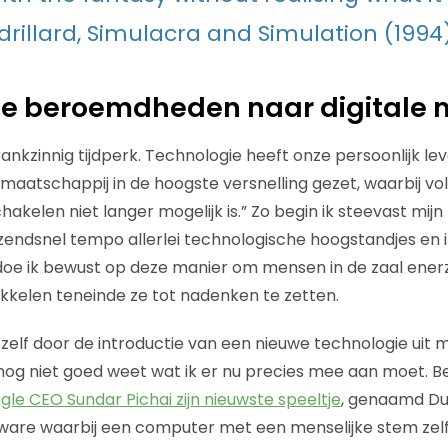
rillard, Simulacra and Simulation (1994
ele beroemdheden naar digitale
ankzinnig tijdperk. Technologie heeft onze persoonlijk le
aatschappij in de hoogste versnelling gezet, waarbij vo
akelen niet langer mogelijk is.” Zo begin ik steevast mijn
razendsnel tempo allerlei technologische hoogstandjes en 
 doe ik bewust op deze manier om mensen in de zaal enerz
rikkelen teneinde ze tot nadenken te zetten.
k zelf door de introductie van een nieuwe technologie uit
nog niet goed weet wat ik er nu precies mee aan moet. B
le CEO Sundar Pichai zijn nieuwste speeltje
, genaamd Du
are waarbij een computer met een menselijke stem zelf 