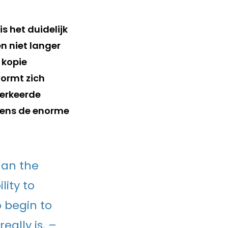
 het duidelijk
n niet langer
 kopie
vormt zich
verkeerde
vens de enorme
han the
lity to
o begin to
eally is. –