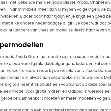
elaties met bekende merken zoals Diesel, Prada, Chanel en
en – van inmiddels meer dan 1,1 miljoen volgelingen, de 
eïnvloeden. Blader door haar tijdlijn en je krijgt een goed 
is met elke andere hedendaagse it-girl. Ze doet wat dat b
al influencers van vlees en bloed: ze ‘leeft’ haar leven 
upermodellen
jn creatie Shudu Gram het eerste digitale supermodel maa
n explosie van digitale dubbelgangers. Iedereen zal een
 van zichzelf creëren waarbij de wereld van virtuele ber
 zijn manier om alvast aan deze toekomst te wennen. Met z
 Diigitals neemt hij alvast een voorschot op deze toeko
ne, een model voor grote maten, en Galaxia, s’ werelds ee
n geroepen. Binnenkort moeten er meer modellen volgen.
nder model dat in een razendsnel tempo de wereld verovert