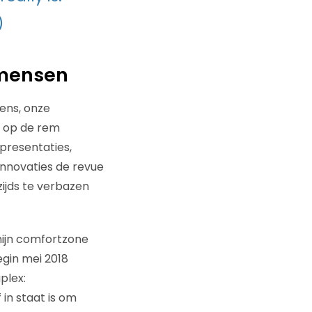
)
 mensen
vens, onze
l op de rem
 presentaties,
innovaties de revue
ijds te verbazen
 mijn comfortzone
egin mei 2018
plex:
in staat is om