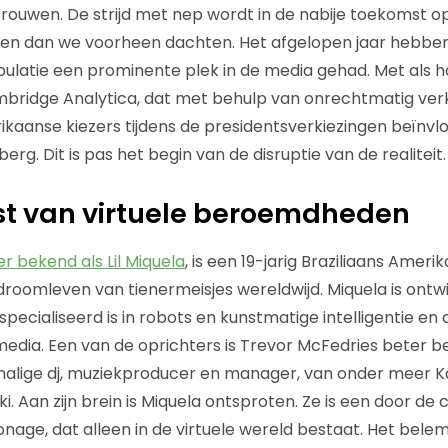
rouwen. De strijd met nep wordt in de nabije toekomst o
ten dan we voorheen dachten. Het afgelopen jaar hebbe
pulatie een prominente plek in de media gehad. Met als 
ambridge Analytica, dat met behulp van onrechtmatig ve
aanse kiezers tijdens de presidentsverkiezingen beïnvloe
berg. Dit is pas het begin van de disruptie van de realiteit.
t van virtuele beroemdheden
r bekend als Lil Miquela
, is een 19-jarig Braziliaans Amer
 droomleven van tienermeisjes wereldwijd. Miquela is ontw
especialiseerd is in robots en kunstmatige intelligentie en
e media. Een van de oprichters is Trevor McFedries beter 
alige dj, muziekproducer en manager, van onder meer Ka
. Aan zijn brein is Miquela ontsproten. Ze is een door de
age, dat alleen in de virtuele wereld bestaat. Het bel