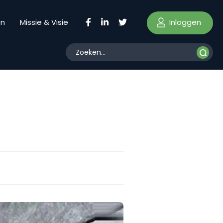
Inloggen
en
Missie & Visie