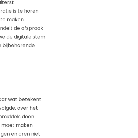
iterst
atie is te horen
 te maken.
ndelt de afspraak
we de digitale stem
n bijbehorende
aar wat betekent
 volgde, over het
inmiddels doen
nd moet maken.
ogen en oren niet