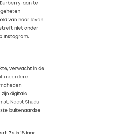
 Burberry, aan te
zogeheten
beeld van haar leven
etreft niet onder
op Instagram.
kte, verwacht in de
 of meerdere
oemdheden
ijn digitale
mst. Naast Shudu
rste buitenaardse
. Ze is 18 jaar