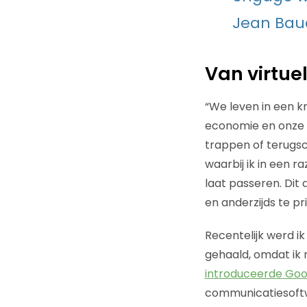
Jean Baud
Van virtu
“We leven in een kr
economie en onze m
trappen of terugsch
waarbij ik in een 
laat passeren. Dit
en anderzijds te p
Recentelijk werd i
gehaald, omdat ik 
introduceerde Goog
communicatiesoftw