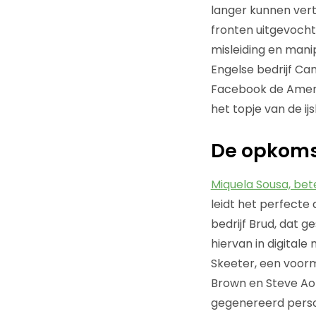
langer kunnen vert
fronten uitgevoch
misleiding en mani
Engelse bedrijf C
Facebook de Amerik
het topje van de ijs
De opkoms
Miquela Sousa, bete
leidt het perfecte
bedrijf Brud, dat g
hiervan in digital
Skeeter, een voorm
Brown en Steve Aoki
gegenereerd person