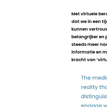
Met virtuele be
dat we in een t
kunnen vertrouw
belangrijker en 
steeds meer naa
informatie en 
kracht van ‘virtu
The media
reality th
distingui
engage wit