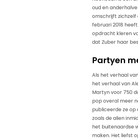
oud en anderhalve 
omschrijft zichzelf
februari 2018 heef
opdracht kleren va
dat Zuber haar besc
Partyen m
Als het verhaal va
het verhaal van Al
Martyn voor 750 dol
pop overal meer na
publiceerde ze op
zoals de alien inm
het buitenaardse w
maken. Het liefst 