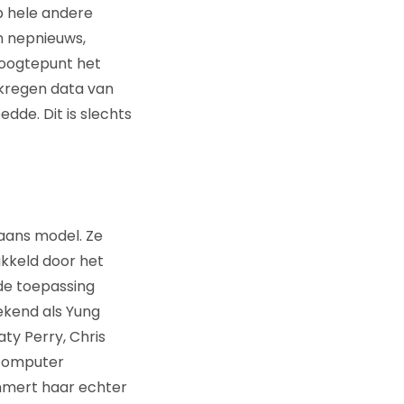
p hele andere
n nepnieuws,
hoogtepunt het
rkregen data van
dde. Dit is slechts
ikaans model. Ze
ikkeld door het
 de toepassing
bekend als Yung
ty Perry, Chris
 computer
emmert haar echter