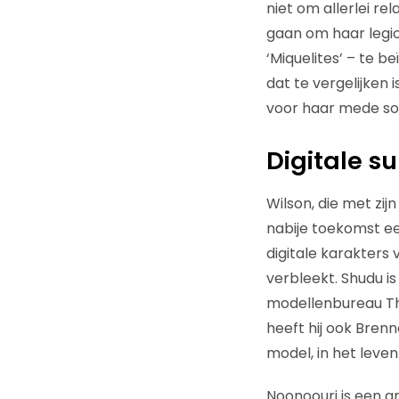
niet om allerlei r
gaan om haar legio
‘Miquelites’ – te b
dat te vergelijken 
voor haar mede soci
Digitale s
Wilson, die met zi
nabije toekomst ee
digitale karakters
verbleekt. Shudu is
modellenbureau The
heeft hij ook Bren
model, in het leve
Noonoouri is een a