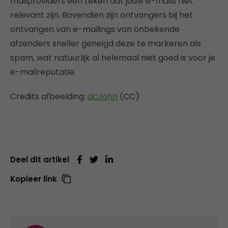
mailproviders een teken dat jouw e-mails niet
relevant zijn. Bovendien zijn ontvangers bij het
ontvangen van e-mailings van onbekende
afzenders sneller geneigd deze te markeren als
spam, wat natuurlijk al helemaal niet goed is voor je
e-mailreputatie.
Credits afbeelding:
dcJohn
(CC)
Deel dit artikel
Kopieer link