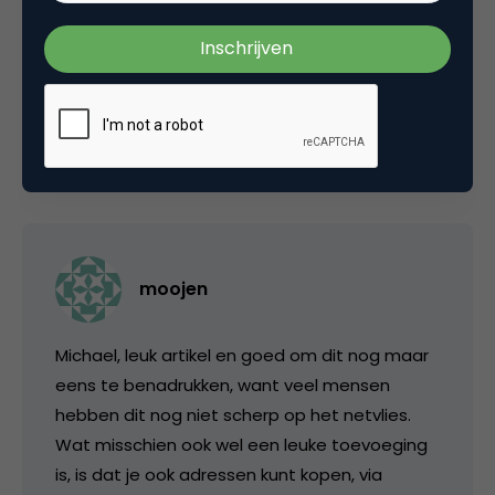
Tags
artikel
,
e-mail marketing
4 Reacties
moojen
Michael, leuk artikel en goed om dit nog maar
eens te benadrukken, want veel mensen
hebben dit nog niet scherp op het netvlies.
Wat misschien ook wel een leuke toevoeging
is, is dat je ook adressen kunt kopen, via