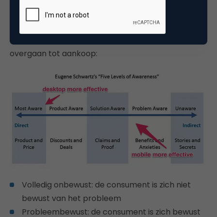
Eugene Schwartz publiceerde in 1966 ‘Breakthrough
Advertising’, waarin hij spreekt van vijf fases die
consumenten moeten doorgaan voordat zij
overgaan tot aankoop:
Volledig onbewust: de consument is zich niet
bewust van het probleem
Probleembewust: de consument is zich bewust