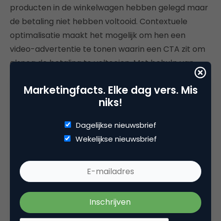
producten in de winkelwagen hebben gelegd maar
de betaling niet hebben voltooid. Contextuele
optimalisatie maakt het mogelijk om hen een
video-advertentie te tonen waarin een CTA zit om
alsnog de betaling te voltooien. Met behulp van
dynamische video-advertenties kunnen klanten
Marketingfacts. Elke dag vers. Mis
een video toegestuurd krijgen waarin de
niks!
desbetreffende producten te zien zijn.
Dagelijkse nieuwsbrief
Apparaat
Wekelijkse nieuwsbrief
Benader klanten via desktop anders dan op mobiel
.
Desktopgebruikers hebben meer tijd dan mobiele
gebruikers. Pas je boodschap aan per apparaat of
distribueer je video-advertentie alleen aan desktop
of mobiele gebruikers.