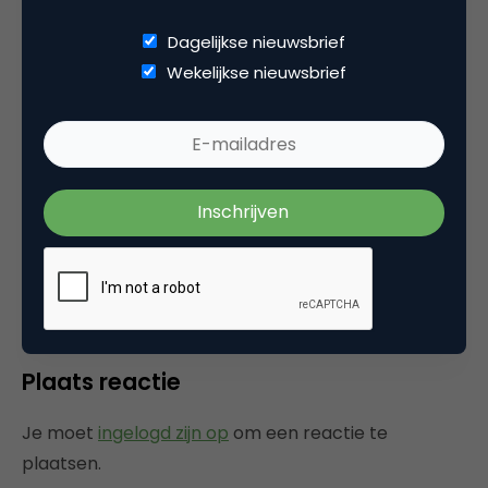
winnen.
Dagelijkse nieuwsbrief
Wekelijkse nieuwsbrief
Categorie
Advertising
Tags
event
,
online advertising
Plaats reactie
Je moet
ingelogd zijn op
om een reactie te
plaatsen.