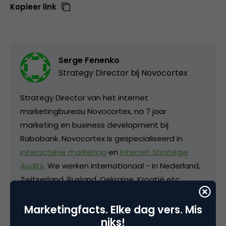
Kopieer link
Serge Fenenko
Strategy Director bij
Novocortex
Strategy Director van het internet
marketingbureau Novocortex, na 7 jaar
marketing en business development bij
Rabobank. Novocortex is gespecialiseerd in
interactieve marketing
en
Internet Strategie
Audits
. We werken internationaal - in Nederland,
Zwitserland, Rusland, Oekraïne, Kroatië etc.
Novocortex maakt
interactieve campagnes,
virals en iPhone games
die aandacht in sociale
Marketingfacts. Elke dag vers. Mis
niks!
media en prijzen op internationale festivals