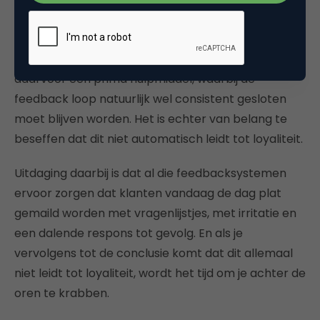
Er is natuurlijk niets mis met het streven naar
operational excellence. De in zwang zijnde
feedbacksystemen die NPS of CES meten zijn
daarvoor een prima hulpmiddel, waarbij de
feedback loop natuurlijk wel consistent gesloten
moet blijven worden. Het is echter van belang te
beseffen dat dit niet automatisch leidt tot loyaliteit.
Uitdaging daarbij is dat al die feedbacksystemen
ervoor zorgen dat klanten vandaag de dag plat
gemaild worden met vragenlijstjes, met irritatie en
een dalende respons tot gevolg. En als je
vervolgens tot de conclusie komt dat dit allemaal
niet leidt tot loyaliteit, wordt het tijd om je achter de
oren te krabben.