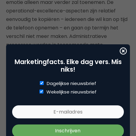
emotie alleen maar verder zal toenemen. De
operational-excellence-aspecten zijn relatief
eenvoudig te kopiëren – iedereen die wil kan op tijd
de telefoon opnemen – en gaan op termijn het
verschil niet meer maken. Administratieve
processen worden in toenemende mate
geautomatiseerd, persoonlijk contact wordt
Marketingfacts. Elke dag vers. Mis
schaarser en uitsluitend nog ingezet als het echt
niks!
kritisch wordt. Juist dan spelen emoties een grote
rol. Partijen die erin slagen om op die momenten de
Dagelijkse nieuwsbrief
emoties uitstekend te managen, zijn de winnaars
Wekelijkse nieuwsbrief
van de toekomst. Zie ter ondersteuning van deze
stelling Steven van Belleghems laatste boek
When
digital becomes human
.
Wat te doen?