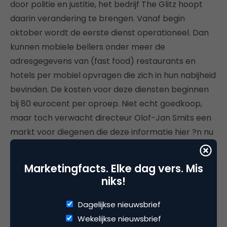
door politie en justitie, het bedrijf The Glitz hoopt
daarin verandering te brengen. Vanaf begin
oktober wordt de eerste dienst operationeel. Dan
kunnen mobiele bellers onder meer de
adresgegevens van (fast food) restaurants en
hotels per mobiel opvragen die zich in hun nabijheid
bevinden. De kosten voor deze diensten beginnen
bij 80 eurocent per oproep. Niet echt goedkoop,
maar toch verwacht directeur Olof-Jan Smits een
markt voor diegenen die deze informatie hier ?n nu
willen.
Marketingfacts. Elke dag vers. Mis
Naast deze mobiel-naar-database-techniek is er
niks!
de mobiel-naar-mobiel-techniek. Een van de
toepassingen die daarvoor is bedacht, is het mobiel
Dagelijkse nieuwsbrief
daten. Veel wil Smits er nog niet over kwijt, maar
Wekelijkse nieuwsbrief