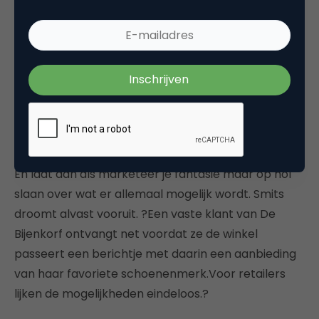
het komt erop neer dat de partner van je dromen
uiteindelijk toch om de hoek van de straat blijkt te
wonen, en dat je daarachter komt, omdat zij ook bij
de mobiele datingservice is aangemeld. Hoewel
deze eerste diensten allemaal nog berusten op het
pull marketingprincipe ? de gebruiker moet immers
zelf een oproep doen ? is de techniek geen sta-in-
de-weg voor pushmarketing.
En laat dan als marketeer je fantasie maar op hol
slaan over wat er allemaal mogelijk wordt. Smits
droomt alvast vooruit. ?Een vaste klant van De
Bijenkorf ontvangt net voordat ze de winkel
passeert een berichtje met daarin een aanbieding
van haar favoriete schoenenmerk.Voor retailers
lijken de mogelijkheden eindeloos.?