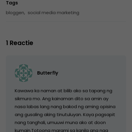
Tags
bloggen
,
social media marketing
1 Reactie
Butterfly
Kawawa ka naman at bilib ako sa tapang ng
sikmura mo. Ang kainaman dito sa amin ay
nasa labas lang nang bakod ng aming opisina
ang gusaling aking tinutuluyan. Kaya pagsapit
nang tanghali, umuuwi muna ako at doon
kumain.Totoong marami sa kanila ang nag