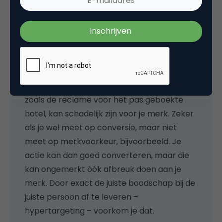
Je markt is niet altijd ‘in de
markt’ om te kopen
De voorbeelden over ‘mislukte’
personalisatie in dit artikel geven aan dat
irrelevante reclame niet per se altijd hoeft
te irriteren. Maar… net niet goed geschoten,
zoals de reclame voor het pas geboekte
hotel, kan schadelijk zijn voor je merk. Zeker
als je wel meet op conversie, maar niet
meet op merkvoorkeur, bijvoorbeeld. Je
actie kan dan goed converteren, maar die
kan ongemerkt óók afbreuk doen aan je
merk. Door exact de juiste boodschap bij de
juiste persoon af te leveren –
hypertargeting – voorkom je dat.