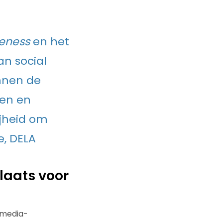
eness
en het
an social
nnen de
en en
ijheid om
e, DELA
laats voor
lmedia-