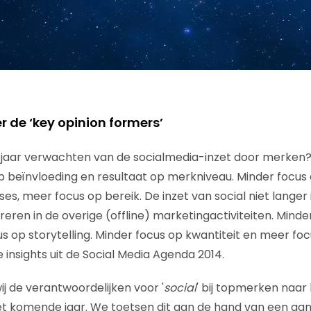
 de ‘key opinion formers’
 jaar verwachten van de socialmedia-inzet door merken?
op beïnvloeding en resultaat op merkniveau. Minder focus
es, meer focus op bereik. De inzet van social niet langer 
greren in de overige (offline) marketingactiviteiten. Mind
 op storytelling. Minder focus op kwantiteit en meer focu
te insights uit de Social Media Agenda 2014.
ij de verantwoordelijken voor '
social
' bij topmerken naar 
het komende jaar. We toetsen dit aan de hand van een aa