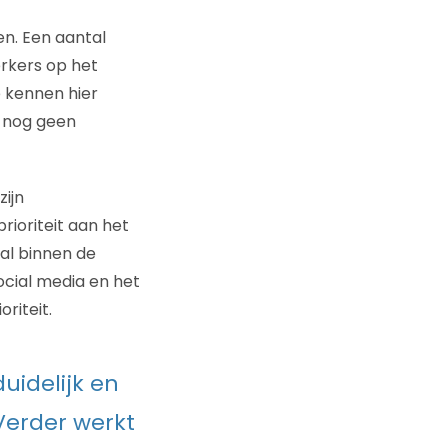
en. Een aantal
rkers op het
e kennen hier
j nog geen
zijn
rioriteit aan het
ial binnen de
cial media en het
riteit.
duidelijk en
 Verder werkt