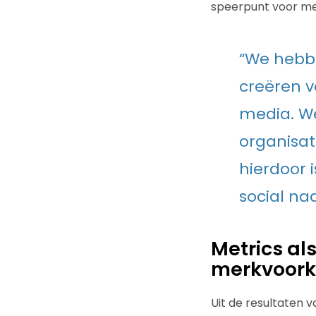
speerpunt voor mer
“We hebb
creëren v
media. We
organisa
hierdoor 
social na
Metrics al
merkvoorke
Uit de resultaten 