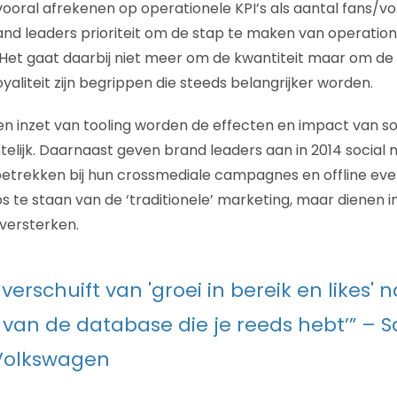
oral afrekenen op operationele KPI’s als aantal fans/volg
rand leaders prioriteit om de stap te maken van operation
 Het gaat daarbij niet meer om de kwantiteit maar om de k
aliteit zijn begrippen die steeds belangrijker worden.
 en inzet van tooling worden de effecten en impact van s
htelijk. Daarnaast geven brand leaders aan in 2014 social
betrekken bij hun crossmediale campagnes en offline eve
s te staan van de ‘traditionele’ marketing, maar dienen i
 versterken.
verschuift van 'groei in bereik en likes' n
 van de database die je reeds hebt’” – 
Volkswagen