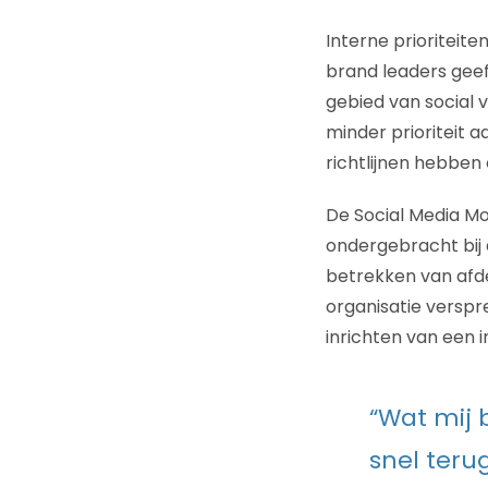
Interne prioriteite
brand leaders geef
gebied van social v
minder prioriteit a
richtlijnen hebben
De Social Media Mon
ondergebracht bij 
betrekken van afde
organisatie versp
inrichten van een i
“Wat mij b
snel terug