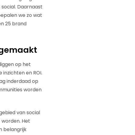
n social. Daarnaast
 bepalen we zo wat
ben 25 brand
argemaakt
liggen op het
 inzichten en ROI.
lag inderdaad op
ommunities worden
ebied van social
e worden. Het
 belangrijk