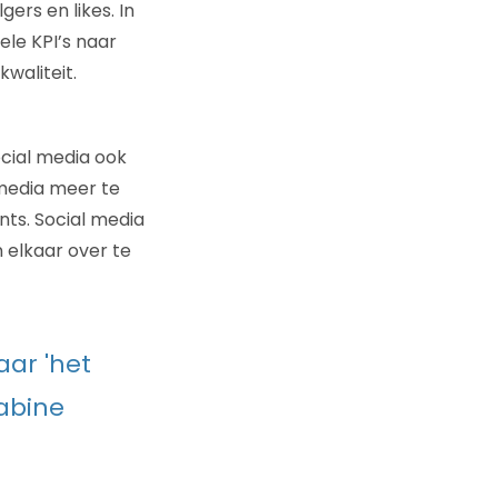
ers en likes. In
ele KPI’s naar
waliteit.
ocial media ook
 media meer te
nts. Social media
n elkaar over te
aar 'het
Sabine