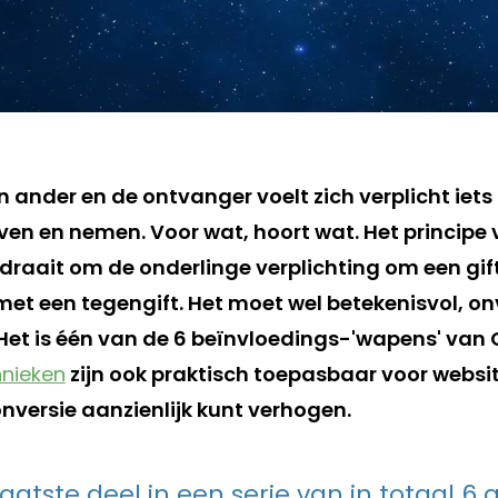
n ander en de ontvanger voelt zich verplicht iets
en en nemen. Voor wat, hoort wat. Het principe
draait om de onderlinge verplichting om een gift
t een tegengift. Het moet wel betekenisvol, o
. Het is één van de 6 beïnvloedings-'wapens' van C
hnieken
zijn ook praktisch toepasbaar voor websi
conversie aanzienlijk kunt verhogen.
 laatste deel in een serie van in totaal 6 