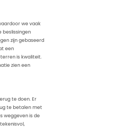
 waardoor we vaak
e beslissingen
igen zijn gebaseerd
at een
erren is kwaliteit.
atie zien een
terug te doen. Er
rug te betalen met
nis weggeven is de
tekenisvol,