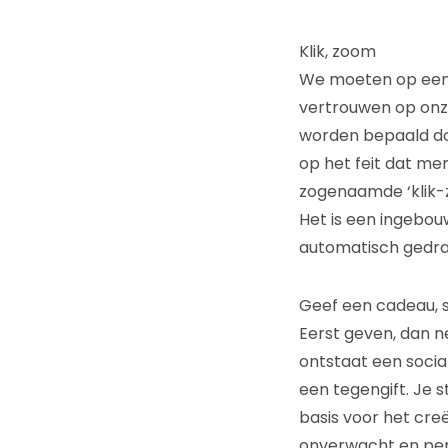
Klik, zoom
We moeten op een 
vertrouwen op onze
worden bepaald doo
op het feit dat me
zogenaamde ‘klik-zo
Het is een ingebou
automatisch gedra
Geef een cadeau, s
Eerst geven, dan ne
ontstaat een socia
een tegengift. Je s
basis voor het cre
onverwacht en pers