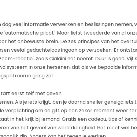
dag veel informatie verwerken en beslissingen nemen,
 'automatische piloot'. Maar liefst tweederde van al onz
r het onbewuste brein. De zes principes van het overtu
nsen veelal gedachteloos ingaan op verzoeken. Er ontsta
om-reactie', zoals Cialdini het noemt. Duur is goed. Vijf st
wd systeem in onze hersenen, dat als we bepaalde inform
gspatroon in gang zet.
tart eerst zelf met geven
men. Als je iets krijgt, ben je daarna sneller geneigd iets 
le verplichting om de gift op een zeker moment weer te
taat in het krijt bij iemand. Gratis een cadeau, tips of ken
ëren van het gevoel van wederkerigheid. Het moet wel be
oonlijk zijn. Anders kan het tegen je werken.