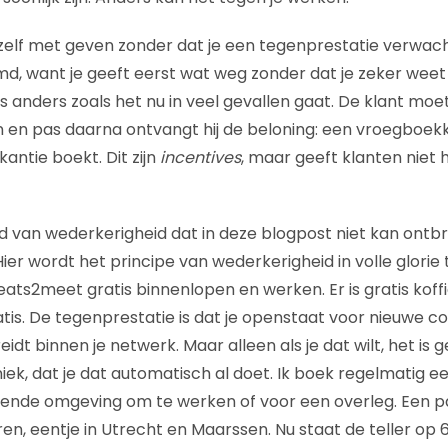
 zelf met geven zonder dat je een tegenprestatie verwacht
md, want je geeft eerst wat weg zonder dat je zeker weet 
 dus anders zoals het nu in veel gevallen gaat. De klant mo
en en pas daarna ontvangt hij de beloning: een vroegboek
kantie boekt. Dit zijn
incentives
, maar geeft klanten niet 
 van wederkerigheid dat in deze blogpost niet kan ontbr
 Hier wordt het principe van wederkerigheid in volle glorie
ats2meet gratis binnenlopen en werken. Er is gratis koffie
ratis. De tegenprestatie is dat je openstaat voor nieuwe c
dt binnen je netwerk. Maar alleen als je dat wilt, het is g
niek, dat je dat automatisch al doet. Ik boek regelmatig 
irerende omgeving om te werken of voor een overleg. Een p
n, eentje in Utrecht en Maarssen. Nu staat de teller op 61