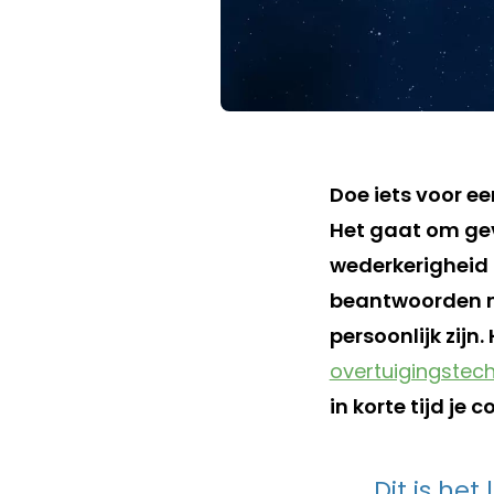
Doe iets voor ee
Het gaat om gev
wederkerigheid 
beantwoorden me
persoonlijk zijn
overtuigingstec
in korte tijd je 
Dit is het