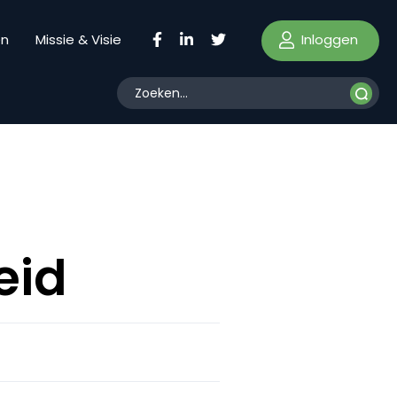
Inloggen
en
Missie & Visie
eid