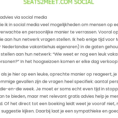
 advies via social media
zie ik in social media veel mogelijkheden om mensen op ee
verwachte en persoonlijke manier te verrassen. Vooral op 
e aan hun netwerk vragen stellen. Ik heb enige tijd voor 
r Nederlandse vakantiehuis eigenaren) in de gaten geho
tellen aan hun netwerk: “Wie weet er nog een leuk vakant
rsonen?” In het hoogseizoen komen er elke dag verkoopk
at als je hier op een leuke, oprechte manier op reageert, j
 sommige gevallen zijn de vragen heel specifiek: aantal p
n die-en-die week. Je moet er soms echt even tijd in stop
n te bieden, maar met relevant gratis advies help je me
 Of het direct tot een boeking leidt weet je vooraf niet,
 suggestie kijken. Daarbij laat je een sympathieke en goe