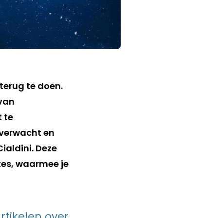
 terug te doen.
 van
 te
nverwacht en
ialdini. Deze
tes, waarmee je
artikelen over