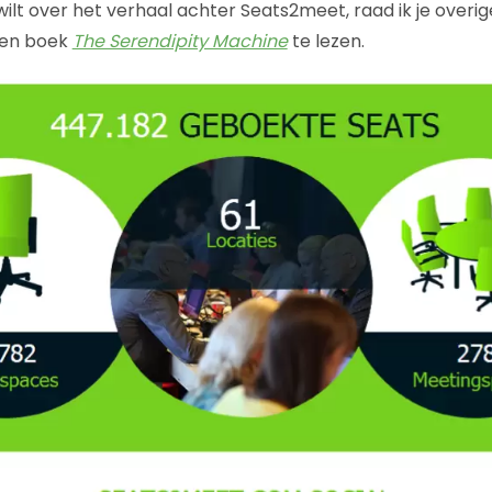
wilt over het verhaal achter Seats2meet, raad ik je overi
den boek
The Serendipity Machine
te lezen.