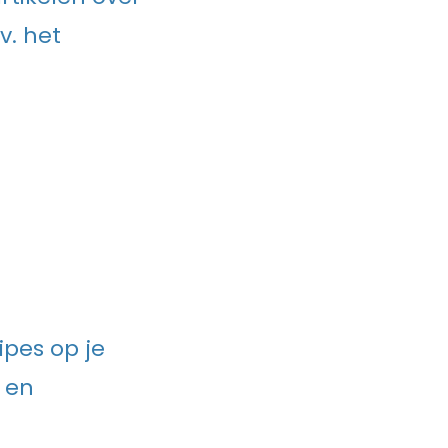
v. het
ipes op je
en