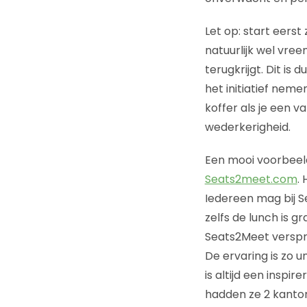
Let op: start eerst
natuurlijk wel vree
terugkrijgt. Dit is
het initiatief nem
koffer als je een va
wederkerigheid.
Een mooi voorbeeld
Seats2meet.com
.
Iedereen mag bij Se
zelfs de lunch is g
Seats2Meet versprei
De ervaring is zo u
is altijd een insp
hadden ze 2 kantore