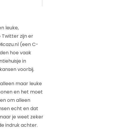
n leuke,
Twitter zijn er
Micazu.nl (een C-
uden hoe vaak
iehuisje in
ansen voorbij.
e alleen maar leuke
ersonen en het moet
pen om alleen
nsen echt en dat
 maar je weet zeker
de indruk achter.