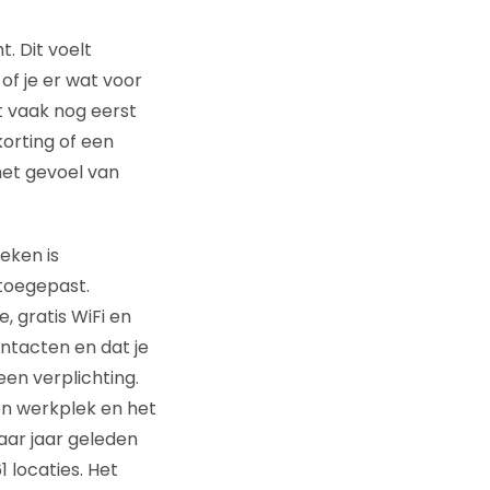
. Dit voelt
of je er wat voor
et vaak nog eerst
korting of een
het gevoel van
eken is
 toegepast.
, gratis WiFi en
ontacten en dat je
een verplichting.
een werkplek en het
aar jaar geleden
 locaties. Het