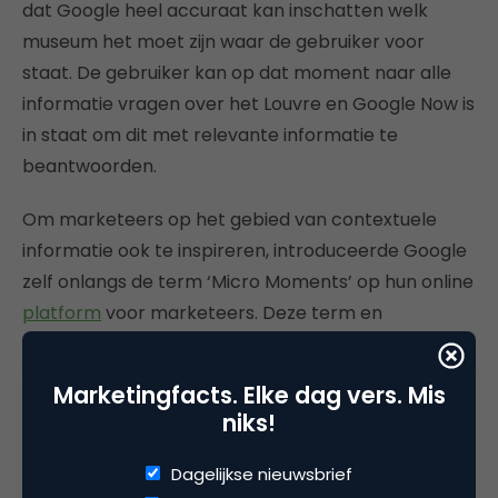
dat Google heel accuraat kan inschatten welk
museum het moet zijn waar de gebruiker voor
staat. De gebruiker kan op dat moment naar alle
informatie vragen over het Louvre en Google Now is
in staat om dit met relevante informatie te
beantwoorden.
Om marketeers op het gebied van contextuele
informatie ook te inspireren, introduceerde Google
zelf onlangs de term ‘Micro Moments’ op hun online
platform
voor marketeers. Deze term en
ontwikkeling staat helemaal in het teken van
mobile en de lokale data die daarmee gepaard
Marketingfacts. Elke dag vers. Mis
gaat. Op het platform laat Google zien hoe
niks!
belangrijk de samenwerking tussen mobile en
lokale data is. ‘Micro Moments’ is daarin een term
Dagelijkse nieuwsbrief