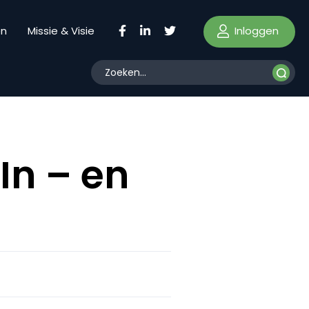
Inloggen
en
Missie & Visie
In – en