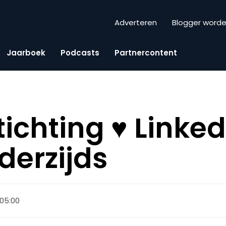
Adverteren
Blogger word
Jaarboek
Podcasts
Partnercontent
tichting ♥ Linked
derzijds
 05:00