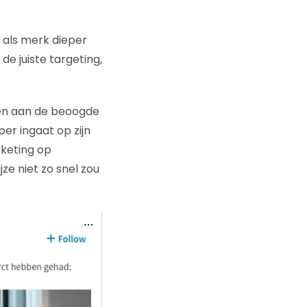
e als merk dieper
e juiste targeting,
en aan de beoogde
er ingaat op zijn
rketing op
ze niet zo snel zou