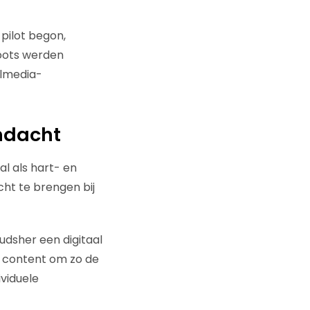
 pilot begon,
hoots werden
almedia-
andacht
l als hart- en
ht te brengen bij
udsher een digitaal
e content om zo de
ividuele