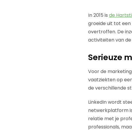
In 2015 is
de Hartst
groeide uit tot ee
overtroffen. De in
activiteiten van d
Serieuze m
Voor de marketinga
vaatziekten op ee
de verschillende s
LinkedIn wordt ste
netwerkplatform is
relatie met je prof
professionals, maa