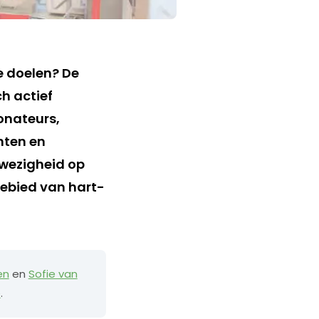
de doelen? De
ch actief
onateurs,
ënten en
nwezigheid op
gebied van hart-
en
en
Sofie van
e
.