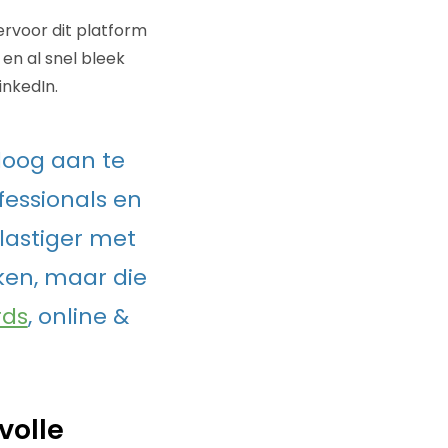
 ervoor dit platform
en al snel bleek
inkedIn.
aloog aan te
essionals en
lastiger met
ken, maar die
rds
, online &
volle