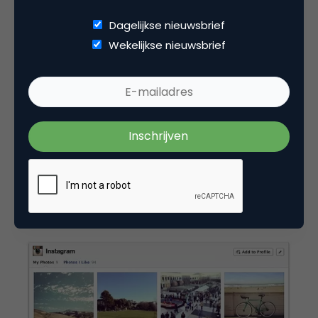
van hoge kwaliteit zijn, zodat dit mensen trots
maakt om onderdeel uit te maken van hun online
Dagelijkse nieuwsbrief
identiteit, oftewel hun Facebook Timeline.
Wekelijkse nieuwsbrief
Facebook zegt hierover:
“You should set up collections to
showcase the things people will
want to proudly display on their
timelines.”