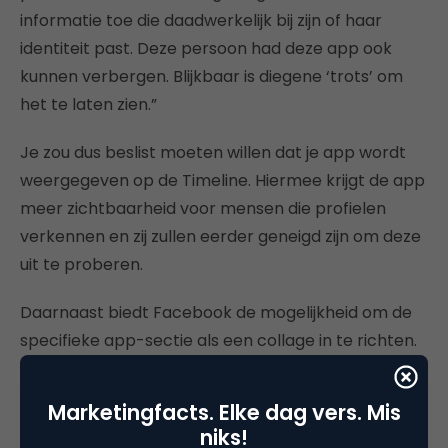
informatie toe die daadwerkelijk bij zijn of haar
identiteit past. Deze persoon had deze app ook
kunnen verbergen. Blijkbaar is diegene ‘trots’ om
het te laten zien.”
Je zou dus beslist moeten willen dat je app wordt
weergegeven op de Timeline. Hiermee krijgt de app
meer zichtbaarheid voor mensen die profielen
verkennen en zij zullen eerder geneigd zijn om deze
uit te proberen.
Daarnaast biedt Facebook de mogelijkheid om de
specifieke app-sectie als een collage in te richten.
Wanneer zich meer visuals in deze sectie bevinden,
neemt de kans op het vergroten van het bereik
Marketingfacts. Elke dag vers. Mis
van de app toe. Het is hierbij zaak dat app-visuals
niks!