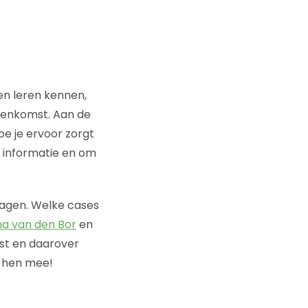
len leren kennen,
jeenkomst. Aan de
e je ervoor zorgt
r informatie en om
vragen. Welke cases
a van den Bor
en
omst en daarover
n hen mee!