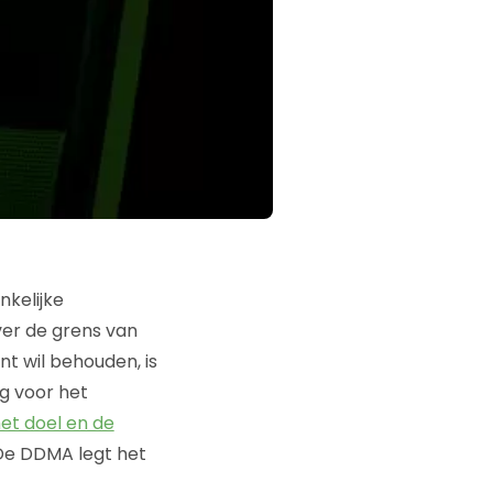
kelijke
ver de grens van
nt wil behouden, is
g voor het
et doel en de
 De DDMA legt het