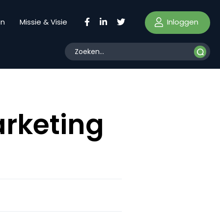
Inloggen
en
Missie & Visie
arketing