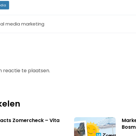
dia
ial media marketing
 reactie te plaatsen.
kelen
acts Zomercheck – Vita
Marke
Bosm