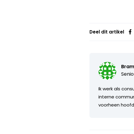
Deel dit artikel
Bram
Senio
Ik werk als cons
interne communi
voorheen hoofdr