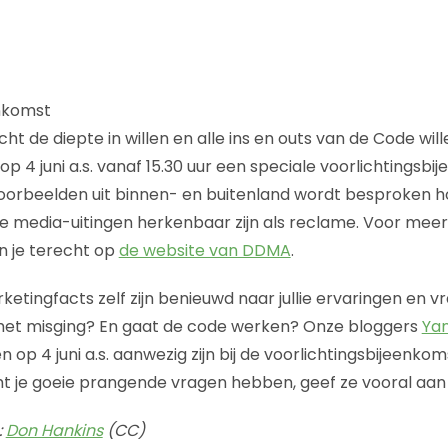
enkomst
t de diepte in willen en alle ins en outs van de Code wil
 4 juni a.s. vanaf 15.30 uur een speciale voorlichtingsbi
oorbeelden uit binnen- en buitenland wordt besproken ho
le media-uitingen herkenbaar zijn als reclame. Voor mee
un je terecht op
de website van DDMA
.
rketingfacts zelf zijn benieuwd naar jullie ervaringen en 
 het misging? En gaat de code werken? Onze bloggers
Yan
en op 4 juni a.s. aanwezig zijn bij de voorlichtingsbijeenk
ht je goeie prangende vragen hebben, geef ze vooral aa
:
Don Hankins
(CC)