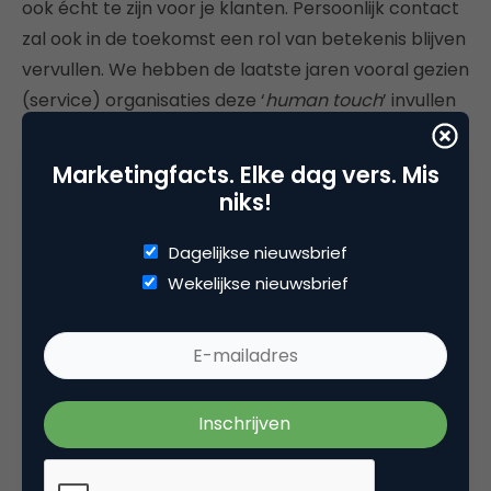
ook écht te zijn voor je klanten. Persoonlijk contact
zal ook in de toekomst een rol van betekenis blijven
vervullen. We hebben de laatste jaren vooral gezien
(service) organisaties deze ‘
human touch
’ invullen
via social media. Webcare is enorm snel
volwassen
geworden. En momenteel is er grote interesse in
Marketingfacts. Elke dag vers. Mis
crowdservice: klanten die elkaar onderling en dus
niks!
persoonlijk helpen. Een community case zoals
NS
maakt duidelijk hoe goed servicefora kunnen
Dagelijkse nieuwsbrief
functioneren.
Wekelijkse nieuwsbrief
Opmerkelijk is echter dat veel organisaties (online)
klanten met servicevragen naar offline kanalen
blijven verwijzen als ze er niet uitkomen. En dat
terwijl onderstaand diagram duidelijk maakt wat de
eerste informatiebron is die klanten met een
servicevraag raadplegen. Juist ja, de website: