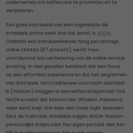
ondernemen om selfservice te promoten en te
verbeteren.
Een goed voorbeeld van een organisatie die
inmiddels prima weet hoe dat werkt, is
NUON
.
Ondanks een indrukwekkende hoog percentage
online klanten (87 procent), werkt men
voortdurend aan verbetering van de online service
ervaring. In veel gevallen betekent dat een focus
op een effortless experience en dus het wegnemen
van drempels. Een traditioneel voornaam obstakel
is (moeten) inloggen in een selfserviceportaal. Ook
NUON ervaart dat klanten hier afhaken. Password
weer eens kwijt, drie keer een foute login. Iedereen
kent de frustratie. Inmiddels krijgen NUON-klanten
persoonlijke linkjes naar hun eigen portaal. Met één
klik in je mijn-omgeving. Dat is pas gemak.