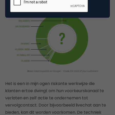
Het is een in mijn ogen riskante werkwijze die
klanten ertoe dwingt om hun voorkeurskanaal te
verlaten en zelf actie te ondernemen tot
vervolgcontact. Door bijvoorbeeld livechat aan te
bieden, kan dit worden voorkomen. De techniek