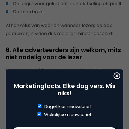
De angst voor geluid dat zich plotseling afspeelt.
Dataverbruik.
Afhankelijk van waar en wanneer lezers de app
gebruiken, is video dus meer of minder geschikt.
6. Alle adverteerders zijn welkom, mits
niet nadelig voor de lezer
De meerderheid van de lezers gaf aan dat ze open
staan voor content alle adverteerders. Wel kwam
Marketingfacts. Elke dag vers. Mis
regelmatig weer het belang van relevantie en
niks!
informatie terug. Een aantal lezers gaf aan het
belangrijk te vinden dat de adverteerder
Dagelijkse nieuwsbrief
‘betrouwbaar is’, maar hun definitie van
Wekelijkse nieuwsbrief
betrouwbaarheid verschilde sterk. Ook noemde
een aantal lezers geen gesponsorde content van