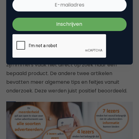
politieke partijen te willen zien.
We lieten lezers ook nog tijdens het gesprek naar
drie verschillende gesponsorde artikelen kijken. In
één gesponsord artikel stond het product sterk
centraal in de tekst. Dit artikel werd over het
algemeen als het minst waardevol gezien. Lezers
zijn immers vaak niet direct op zoek naar een
bepaald product. De andere twee artikelen
bevatten meer algemene tips en feitjes vanuit
onderzoek. Deze werden juist positief beoordeeld.