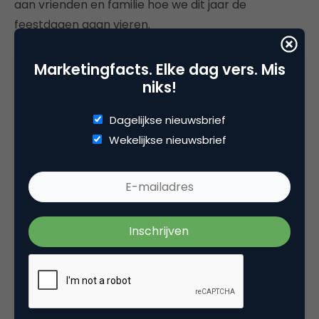
aan vrienden en familie hoe we dit jaar de
feestdagen gaan vieren.
Ook bij sportartikelen wordt veel gedeeld via open
Marketingfacts. Elke dag vers. Mis
platforms. We laten nu eenmaal graag zien hoe
niks!
sportief we zijn. Zeker in de zomermaanden is dit
goed te zien. Interessant is verder het afnemende
Dagelijkse nieuwsbrief
aandeel van ‘dark social’ in
financial services
. Zijn
Wekelijkse nieuwsbrief
we door de aantrekkende huizenmarkt vaker gaan
tweeten over hypotheken? Een andere optie zou
het verbeterende economische klimaat kunnen
zijn, waardoor we makkelijker praten over financiën.