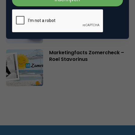
Online casino’s krijgen nieuwe
vergunning: wat verandert er?
Marketingfacts Zomercheck –
Roel Stavorinus