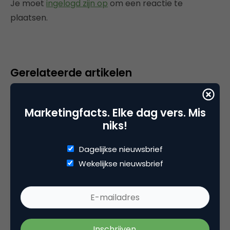
Je moet
ingelogd zijn op
om een reactie te
plaatsen.
Gerelateerde artikelen
Marketingfacts Zomercheck –
Vita Kovalenko
Marketingfacts. Elke dag vers. Mis
niks!
Dagelijkse nieuwsbrief
Wekelijkse nieuwsbrief
Marketingfacts Zomercheck –
Durk Bosma