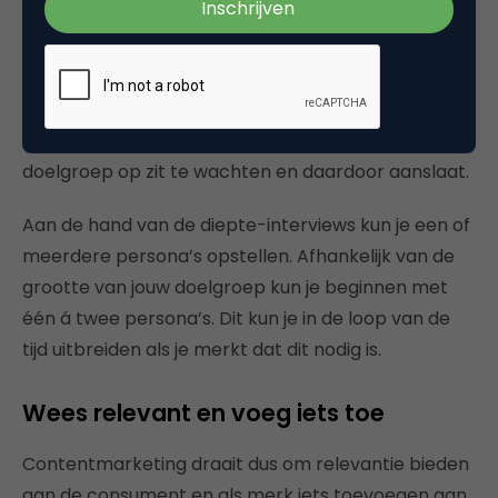
van de doelgroep en biedt ondersteuning bij de
vormgeving van de contentstrategie. Door alle
berichten, video’s en artikelen in te richten op basis
van de informatie in de persona, vergroot je de
kans dat jouw content de content is waar de
doelgroep op zit te wachten en daardoor aanslaat.
Aan de hand van de diepte-interviews kun je een of
meerdere persona’s opstellen. Afhankelijk van de
grootte van jouw doelgroep kun je beginnen met
één á twee persona’s. Dit kun je in de loop van de
tijd uitbreiden als je merkt dat dit nodig is.
Wees relevant en voeg iets toe
Contentmarketing draait dus om relevantie bieden
aan de consument en als merk iets toevoegen aan