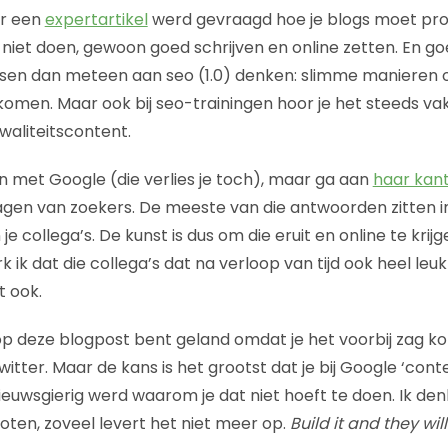
or een
expertartikel
werd gevraagd hoe je blogs moet pro
niet doen, gewoon goed schrijven en online zetten. En go
sen dan meteen aan seo (1.0) denken: slimme manieren 
komen. Maar ook bij seo-trainingen hoor je het steeds vak
waliteitscontent.
an met Google (die verlies je toch), maar ga aan
haar kan
gen van zoekers. De meeste van die antwoorden zitten
e collega’s. De kunst is dus om die eruit en online te krijge
ik dat die collega’s dat na verloop van tijd ook heel leu
t ook.
 op deze blogpost bent geland omdat je het voorbij zag ko
witter. Maar de kans is het grootst dat je bij Google ‘co
ieuwsgierig werd waarom je dat niet hoeft te doen. Ik den
en, zoveel levert het niet meer op.
Build it and they wi