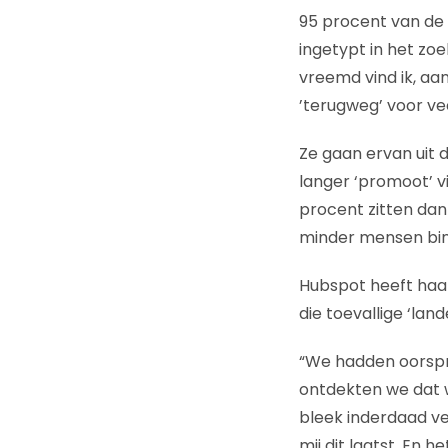
95 procent van de
ingetypt in het zoe
vreemd vind ik, aa
’terugweg’ voor vee
Ze gaan ervan uit d
langer ‘promoot’ vi
procent zitten da
minder mensen bi
Hubspot heeft haar
die toevallige ‘land
“We hadden oorspr
ontdekten we dat 
bleek inderdaad ve
mij dit laatst. En h