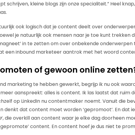
 schrijven, kleine blogs zijn onze specialiteit.” Heel kn
as.
atuurlijk ook logisch dat je content deelt over onderwerp
oewel je natuurlijk ook mensen naar je toe kunt trekken
magneet’ in te zetten om over onbekende onderwerpen 
dat een inbound marketeer aantrok met het woord conte
omoten of gewoon online zetten
und marketing te hebben gewerkt, begrijp ik nu ook waa
er aanspreekt: alles is content. Ik las laatst dat ruim d
zelf op LinkedIn nu contentmaker noemt. Vanuit die bevi
en denkt dat content moet worden ‘gepromoot’. En dat ie
e
‘, die overkill aan content waar je elke dag doorheen mo
j ‘gepromote’ content. En content hoef je dus niet te pro