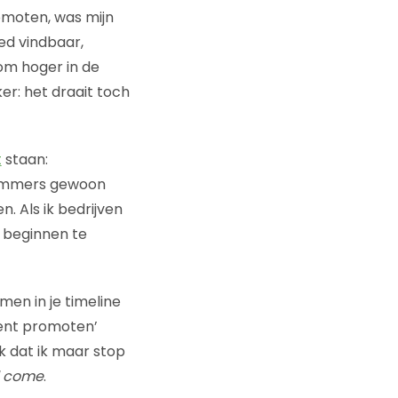
moten, was mijn
ed vindbaar,
om hoger in de
er: het draait toch
t
staan:
 immers gewoon
n. Als ik bedrijven
k beginnen te
men in je timeline
ntent promoten’
k dat ik maar stop
ll come
.