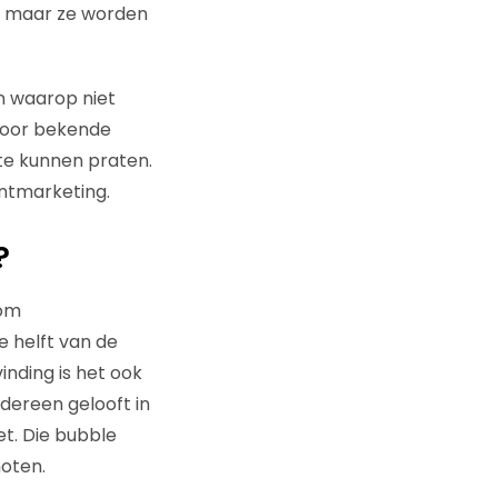
ap, maar ze worden
en waarop niet
 door bekende
te kunnen praten.
ntmarketing.
?
rom
e helft van de
nding is het ook
dereen gelooft in
et. Die bubble
moten.