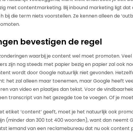
zig met contentmarketing. Bij inbound marketing ligt dat 
 bij die term niets voorstellen. Ze kennen alleen de ‘ou
romoten.
ngen bevestigen de regel
uitzonderingen waarbij je content wel moet promoten. Veel
s zijn nog steeds met papier bezig en papier zal ook noo
ent wordt door Google natuurlijk niet gevonden. Hetzelf
nt: het zal alleen maar toenemen, maar Google heeft ve
ren van video en plaatjes dan tekst. Voor de vindbaarheid
s een transcript van het gezegde toe te voegen. Of je moe
et etiket ‘content’ geeft, moet je het natuurlijk ook promo
zijn (minder dan 300 tot 400 woorden), want dan neemt G
laatst iemand van een reclamebureau dat nu ook content 