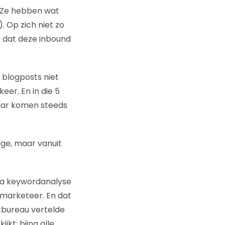
 Ze hebben wat
. Op zich niet zo
k dat deze inbound
n blogposts niet
eer. En in die 5
baar komen steeds
ge, maar vanuit
na keywordanalyse
 marketeer. En dat
tbureau vertelde
jkt: bijna alle