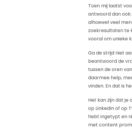
Toen mij laatst vo
antwoord dan ook: 
alhoewel veel men
zoekresultaten te 
vooral om unieke k
Ga de strijd niet a
beantwoord de vra
tussen de oren van j
daarmee help, merk 
vinden. En dat is he
Het kan zijn dat je
op LinkedIn of op T
hebt ingetypt en n
met content promot