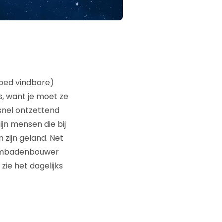
goed vindbare)
s, want je moet ze
j snel ontzettend
ijn mensen die bij
zijn geland. Net
zwembadenbouwer
 zie het dagelijks