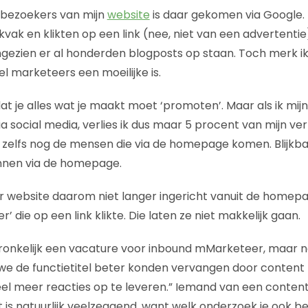
 bezoekers van mijn
website
is daar gekomen via Google.
kvak en klikten op een link (nee, niet van een advertentie)
ngezien er al honderden blogposts op staan. Toch merk i
l marketeers een moeilijke is.
at je alles wat je maakt moet ‘promoten’. Maar als ik mij
a social media, verlies ik dus maar 5 procent van mijn verk
n zelfs nog de mensen die via de homepage komen. Blijk
nnen via de homepage.
 website daarom niet langer ingericht vanuit de homepa
er’ die op een link klikte. Die laten ze niet makkelijk gaan.
onkelijk een vacature voor inbound mMarketeer, maar 
we de functietitel beter konden vervangen door content
el meer reacties op te leveren.” Iemand van een conten
et is natuurlijk veelzeggend, want welk onderzoek je ook beki