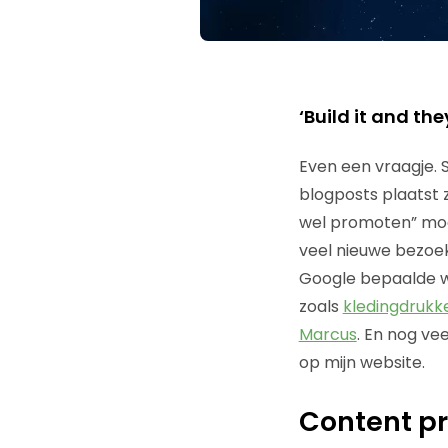
‘Build it and the
Even een vraagje. 
blogposts plaatst z
wel promoten” moet 
veel nieuwe bezoeke
Google bepaalde w
zoals
kledingdrukk
Marcus
. En nog ve
op mijn website.
Content pr