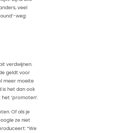
anders, veel
tbound’-weg:
it verdwijnen.
de geldt voor
el meer moeite
 is het dan ook
t het ‘promoten’.
ten. Of als je
oogle ze niet
produceert: “We