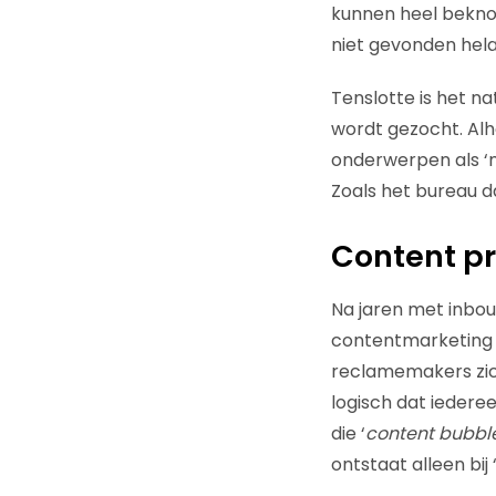
kunnen heel beknopt
niet gevonden hela
Tenslotte is het n
wordt gezocht. Alh
onderwerpen als ‘
Zoals het bureau 
Content pr
Na jaren met inbo
contentmarketing me
reclamemakers zich
logisch dat iedere
die ‘
content bubbl
ontstaat alleen bi