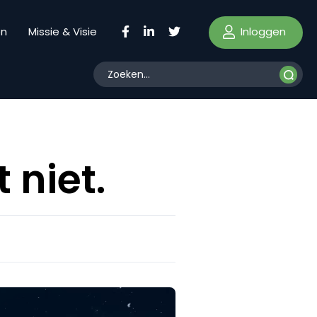
Inloggen
en
Missie & Visie
 niet.