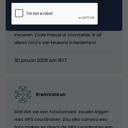
gebruiker moeten krijgen en bij het invoeren
zou je dat moeten kunnen wijzigen (bijv. als
foto elders is genomen). Ook bij het zoeken
zou je deze extra tag moeten kunnen
invoeren. Zoals Pascal al voorstelde, ik wil
alleen foto’s van keukens in Nederland.
30 januari 2006 om 19:17
ErwinVanLun
Stel dat we een fotoformaat zouden krijgen
met GPS coordinaten. Zou elke camera een
foto maken en direct de GPS coordinaten erin