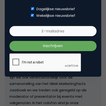
Deel dit artikel
Dagelijkse nieuwsbrief
Wekelijkse nieuwsbrief
Kopieer link
Redactie
Hoofdredactie bij
Marketingfacts
De postings op de site worden door de redactie
beoordeeld en ingepland en als we er tijd voor
vinden, schrijven we zelf een artikel. Als redactie
zijn we ook verantwoordelijk voor de
samenstelling van het NIMA Marketingfacts
Jaarboek en we treden ook geregeld op als
moderator of presentator bij events met
vakgenoten. In het colofon vind je onze