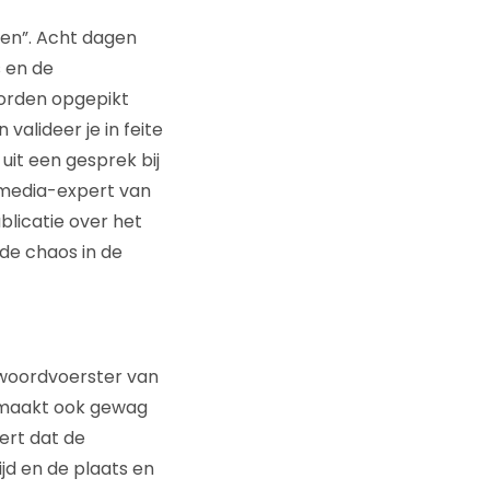
den”. Acht dagen
s en de
orden opgepikt
valideer je in feite
t uit een gesprek bij
l media-expert van
blicatie over het
 de chaos in de
 woordvoerster van
e maakt ook gewag
ert dat de
ijd en de plaats en