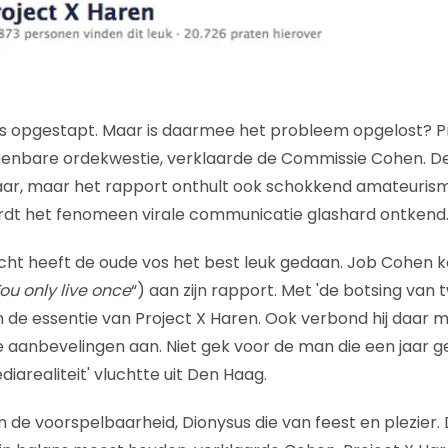
s opgestapt. Maar is daarmee het probleem opgelost? P
enbare ordekwestie, verklaarde de Commissie Cohen. D
baar, maar het rapport onthult ook schokkend amateurisme 
ordt het fenomeen virale communicatie glashard ontkend
icht heeft de oude vos het best leuk gedaan. Job Cohen
ou only live once
“) aan zijn rapport. Met 'de botsing van
en de essentie van Project X Haren. Ook verbond hij daar m
e aanbevelingen aan. Niet gek voor de man die een jaar
iarealiteit' vluchtte uit Den Haag.
an de voorspelbaarheid, Dionysus die van feest en plezier