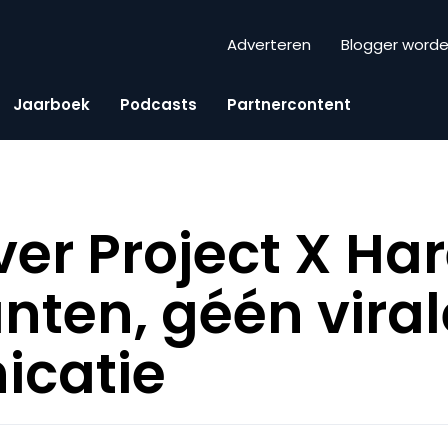
Adverteren
Blogger word
Jaarboek
Podcasts
Partnercontent
er Project X Har
anten, géén vira
catie