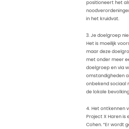
positioneert het a
noodverordeningen 
in het kruidvat.
3. Je doelgroep ni
Het is moeilijk voo
maar deze doelgroe
met onder meer een
doelgroep en via 
omstandigheden al 
onbekend sociaal 
de lokale bevolki
4. Het ontkennen v
Project X Haren is
Cohen. “Er wordt 