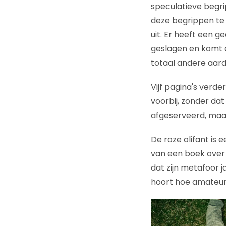
speculatieve begr
deze begrippen te
uit. Er heeft een 
geslagen en komt e
totaal andere aard 
Vijf pagina's verd
voorbij, zonder da
afgeserveerd, maar
De roze olifant is 
van een boek over d
dat zijn metafoor ja
hoort hoe amateuri