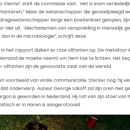
ip
meme
”, stelt de commissie vast. ¨Het is even verleideli
 hanteren.” Maar de wetenschapper die geraadpleegd w
gedragswetenschapper langs een boekenkast gelopen, zij
r niet uit. ¨Mechanismen van verspreiding in menselijk ge
dan in de microbiologie”, schrijft deze.
er in het rapport duiken er roze olifanten op. De metafoo
t iemand de moeite neemt om hem toe te lichten. Het beg
 olifanten zijn de gewoonste zaak van de wereld.
een voorbeeld van virale communicatie. Sterker nog: hij ver
at onderwerp. Auteur George Lakoff zal zijn oren niet gel
rgon is geworden in Nederland. Hij rolt van zijn stoel van h
stisch er in Haren is aangerotzooid.