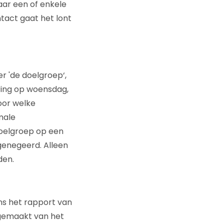
aar een of enkele
tact gaat het lont
er 'de doelgroep‘,
ring op woensdag,
oor welke
male
doelgroep op een
genegeerd. Alleen
den.
ns het rapport van
kgemaakt van het