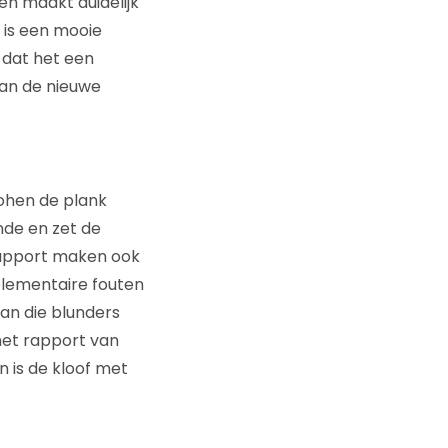
en maakt duidelijk
 is een mooie
 dat het een
van de nieuwe
ohen de plank
nde en zet de
 rapport maken ook
 elementaire fouten
van die blunders
het rapport van
 is de kloof met