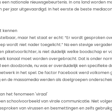
ls een nationale nieuwsgebeurtenis. In ons land worden m
per jaar uitgevaardigd. In het eerste de beste mediacon
et kennen
rstelbaar, maar het staat er echt: “Er wordt gesproken ov
p wordt niet nader toegelicht.” Na een stevige vergade
 piketvoorlichter, is niet duidelijk welke boodschap er v
welk kanaal moet worden overgebracht. Dat is onder nor
een doodzonde, nu was er overduidelijk een specifieke 
netwerk in het spel. De factor Facebook werd volkomen 
ng en de massamedia werden als doelgroepen onderschei
an het fenomeen 'viraal'
 een schoolvoorbeeld van virale communicatie. Niet volge
gesproken van virussen en besmettingen en zelfs gebrui