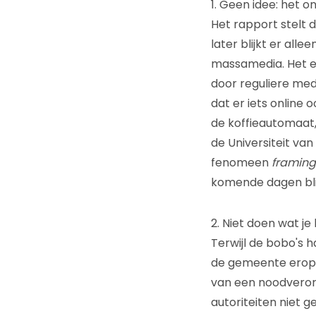
1. Geen idee: het 
Het rapport stelt 
later blijkt er al
massamedia. Het e
door reguliere medi
dat er iets online oo
de koffieautomaat,
de Universiteit van
fenomeen
framing
komende dagen blij
2. Niet doen wat je
Terwijl de bobo's 
de gemeente erop l
van een noodverord
autoriteiten niet g