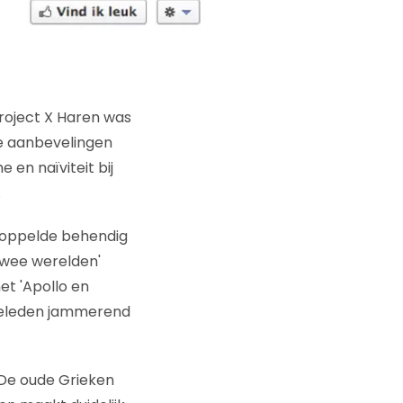
roject X Haren was
e aanbevelingen
en naïviteit bij
.
 koppelde behendig
 twee werelden'
et 'Apollo en
 geleden jammerend
. De oude Grieken