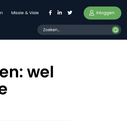
Inloggen
en
Missie & Visie
en: wel
le