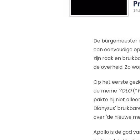
De burgemeester i
een eenvoudige op
zijn raak en bruik
de overheid. Zo w
Op het eerste gez
de meme
YOLO
(“
Y
pakte hij niet alle
Dionysus' bruikbar
over 'de nieuwe med
Apollo is de god v