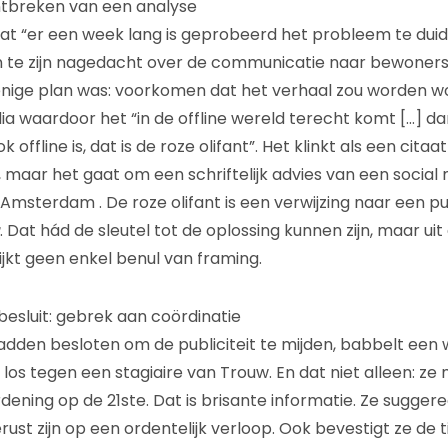
ontbreken van een analyse
dat “er een week lang is geprobeerd het probleem te dui
leen te zijn nagedacht over de communicatie naar bewoner
nige plan was: voorkomen dat het verhaal zou worden w
a waardoor het “in de offline wereld terecht komt […] dan 
k offline is, dat is de roze olifant”. Het klinkt als een citaa
 maar het gaat om een schriftelijk advies van een socia
 Amsterdam . De roze olifant is een verwijzing naar een pu
. Dat hád de sleutel tot de oplossing kunnen zijn, maar uit
kt geen enkel benul van framing.
 besluit: gebrek aan coördinatie
hadden besloten om de publiciteit te mijden, babbelt een
os tegen een stagiaire van Trouw. En dat niet alleen: z
ening op de 21ste. Dat is brisante informatie. Ze suggere
erust zijn op een ordentelijk verloop. Ook bevestigt ze de t