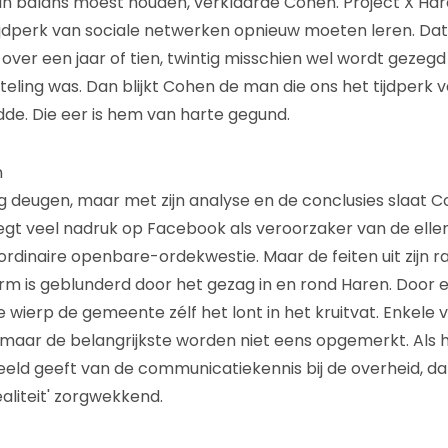
e in balans moest houden, verklaarde Cohen. Project X Har
tijdperk van sociale netwerken opnieuw moeten leren. Dat
over een jaar of tien, twintig misschien wel wordt gezegd
eling was. Dan blijkt Cohen de man die ons het tijdperk 
idde. Die eer is hem van harte gegund.
n
deugen, maar met zijn analyse en de conclusies slaat C
 legt veel nadruk op Facebook als veroorzaker van de elle
 ordinaire openbare-ordekwestie. Maar de feiten uit zijn
norm is geblunderd door het gezag in en rond Haren. Door
 wierp de gemeente zélf het lont in het kruitvat. Enkele 
aar de belangrijkste worden niet eens opgemerkt. Als 
ld geeft van de communicatiekennis bij de overheid, dan
aliteit' zorgwekkend.