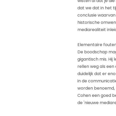
wisten al dat je di
dat we dat in het 
conclusie waarvan 
historische omwent
mediarealiteit inle
Elementaire foute
De boodschap mag 
gigantisch mis. Hij
rellen weg als een
duidelijk dat er e
in de communicatie
worden benoemd, m
Cohen een goed bee
de 'nieuwe mediare