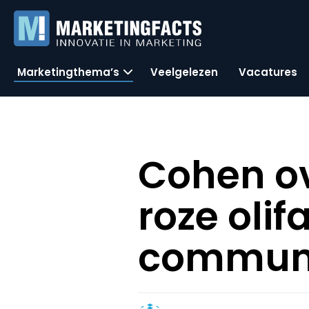
Marketingthema’s
Veelgelezen
Vacatures
Cohen ov
roze olif
communi