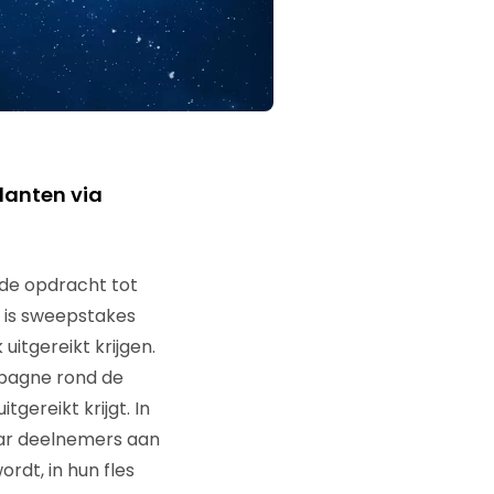
lanten via
 de opdracht tot
e is sweepstakes
uitgereikt krijgen.
mpagne rond de
gereikt krijgt. In
waar deelnemers aan
rdt, in hun fles