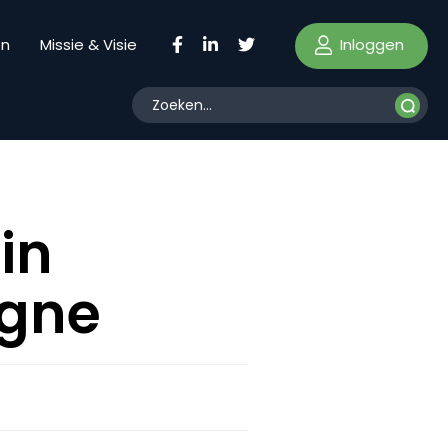
Inloggen
en
Missie & Visie
in
gne