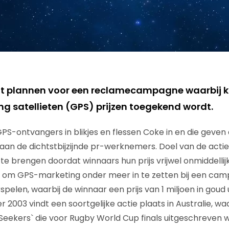
t plannen voor een reclamecampagne waarbij k
ng satellieten (GPS) prijzen toegekend wordt.
GPS-ontvangers in blikjes en flessen Coke in en die geven
r aan de dichtstbijzijnde pr-werknemers. Doel van de acti
 te brengen doordat winnaars hun prijs vrijwel onmiddellijk 
ng om GPS-marketing onder meer in te zetten bij een ca
len, waarbij de winnaar een prijs van 1 miljoen in goud uit
r 2003 vindt een soortgelijke actie plaats in Australie, 
l Seekers` die voor Rugby World Cup finals uitgeschreven wo