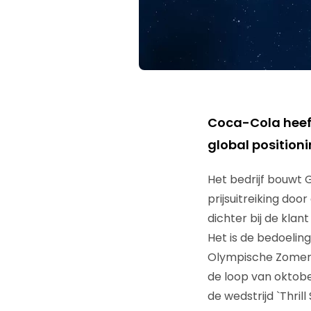
Coca-Cola heef
global positioni
Het bedrijf bouwt 
prijsuitreiking doo
dichter bij de klant
Het is de bedoeli
Olympische Zomerspe
de loop van oktobe
de wedstrijd `Thril