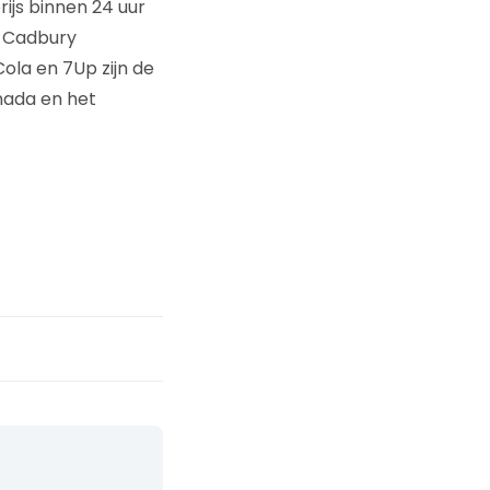
js binnen 24 uur
. Cadbury
la en 7Up zijn de
nada en het