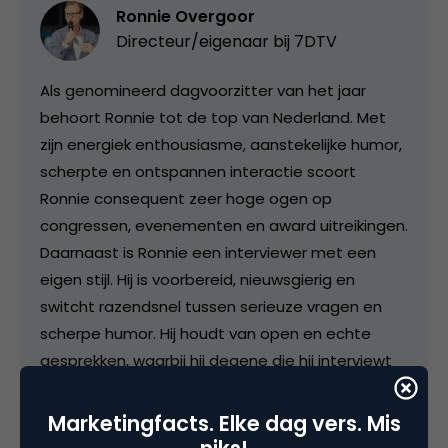
Ronnie Overgoor
Directeur/eigenaar bij
7DTV
Als genomineerd dagvoorzitter van het jaar
behoort Ronnie tot de top van Nederland. Met
zijn energiek enthousiasme, aanstekelijke humor,
scherpte en ontspannen interactie scoort
Ronnie consequent zeer hoge ogen op
congressen, evenementen en award uitreikingen.
Daarnaast is Ronnie een interviewer met een
eigen stijl. Hij is voorbereid, nieuwsgierig en
switcht razendsnel tussen serieuze vragen en
scherpe humor. Hij houdt van open en echte
gesprekken, waarbij hij degene die hij interviewt
altijd in zijn of haar waarde laat. Scherp, maar
altijd met respect als vangrail. Ronnie heeft
Marketingfacts. Elke dag vers. Mis
meer dan tien jaar ervaring in het interview vak,