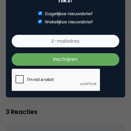
niks!
op het podium voor live publiek als ook voor de tv
Dagelijkse nieuwsbrief
camera’s van bijvoorbeeld 7DTV.
Wekelijkse nieuwsbrief
Categorie
Advertising
Tags
adverteren
,
privacy
3 Reacties