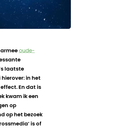
waarmee
oude-
ressante
’s laatste
i hierover: in het
ffect. En dat is
eek kwam ik een
gen op
nd op het bezoek
crossmedia’ is of