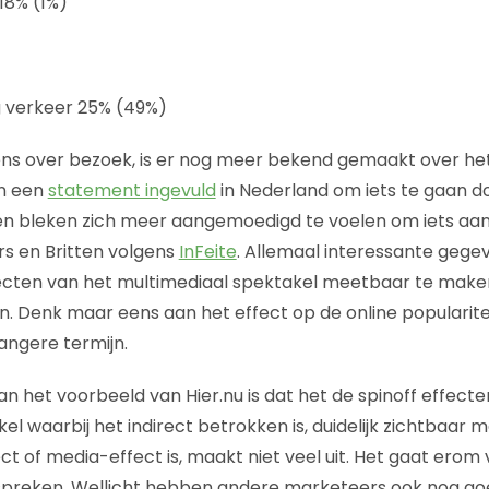
 18% (1%)
g verkeer 25% (49%)
ns over bezoek, is er nog meer bekend gemaakt over het
n een
statement ingevuld
in Nederland om iets te gaan d
en bleken zich meer aangemoedigd te voelen om iets aan
rs en Britten volgens
InFeite
. Allemaal interessante gegev
ecten van het multimediaal spektakel meetbaar te maken
n. Denk maar eens aan het effect op de online popularitei
angere termijn.
an het voorbeeld van Hier.nu is dat het de spinoff effect
l waarbij het indirect betrokken is, duidelijk zichtbaar m
ect of media-effect is, maakt niet veel uit. Het gaat ero
espreken. Wellicht hebben andere marketeers ook nog g