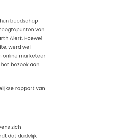
hun boodschap
 hoogtepunten van
rth Alert. Hoewel
site, werd wel
en online marketeer
p het bezoek aan
lijkse rapport van
vens zich
t dat duidelijk