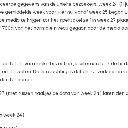
ceerde gegevens van de unieke bezoekers. Week 24 (11 jun
e gemiddelde week voor Hier.nu. Vanaf week 25 begon Li
e media te krijgen tot het spektakel zelf in week 27 plaa
ar 700% van het normale niveau gegaan door de media aa
p de totale van unieke bezoekers, is uiteraard ook de he
 om te weten. De verwachting is dat direct verkeer en ve
ouden toenemen.
7 (met tussen haakjes de data van week 24) laten zien d
in week 24)