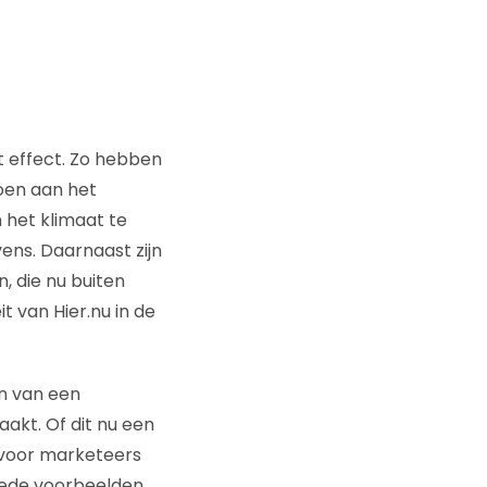
 effect. Zo hebben
oen aan het
 het klimaat te
ens. Daarnaast zijn
, die nu buiten
t van Hier.nu in de
en van een
aakt. Of dit nu een
m voor marketeers
oede voorbeelden