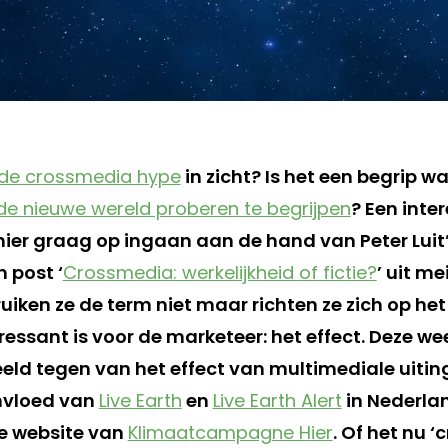
 de crossmedia hype
in zicht? Is het een begrip 
 nieuwe wereld proberen te begrijpen
? Een inte
l hier graag op ingaan aan de hand van Peter Luit
n post ‘
Crossmedia: werkelijkheid of fictie?
’ uit me
iken ze de term niet maar richten ze zich op het e
ressant is voor de marketeer: het effect. Deze w
eld tegen van het effect van multimediale uitin
invloed van
Live Earth
en
Live Earth Alert
in Nederla
e website van
Klimaatcampagne Hier
. Of het nu ‘