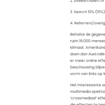
2. Liveearthalert.nl
3. Search 10% (15%)
4. Referrers/overi
Behalve de gegeve
ruim 16.000 mense
klimaat. Amerikan
doen dan Australië
er meer online eff
beschouwing blijve
vorm van links op l
Het interessante a
multimedia spektake
‘crossmediaal’ eff
die effecten te b