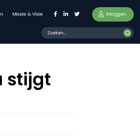
Inloggen
en
Missie & Visie
 stijgt