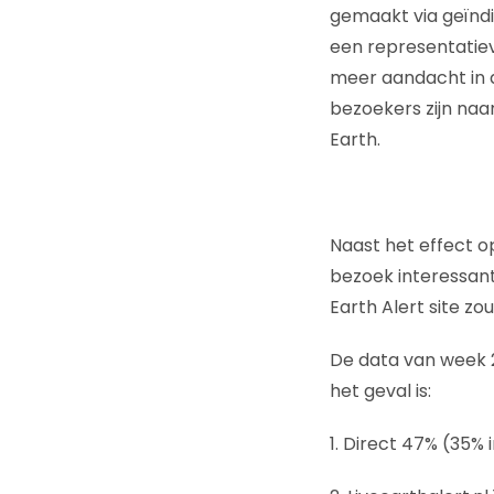
gemaakt via geïndi
een representatiev
meer aandacht in d
bezoekers zijn na
Earth.
Naast het effect o
bezoek interessant
Earth Alert site z
De data van week 2
het geval is:
1. Direct 47% (35% 