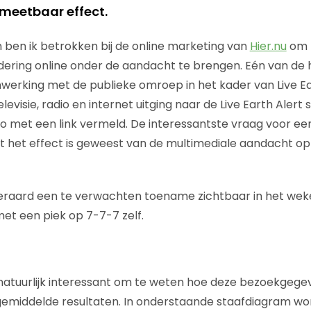
 meetbaar effect.
ben ik betrokken bij de online marketing van
Hier.nu
om 
dering online onder de aandacht te brengen. Eén van de
enwerking met de publieke omroep in het kader van Live Ea
levisie, radio en internet uitging naar de Live Earth Alert 
go met een link vermeld. De interessantste vraag voor e
at het effect is geweest van de multimediale aandacht o
eraard een te verwachten toename zichtbaar in het weke
met een piek op 7-7-7 zelf.
natuurlijk interessant om te weten hoe deze bezoekgege
emiddelde resultaten. In onderstaande staafdiagram word