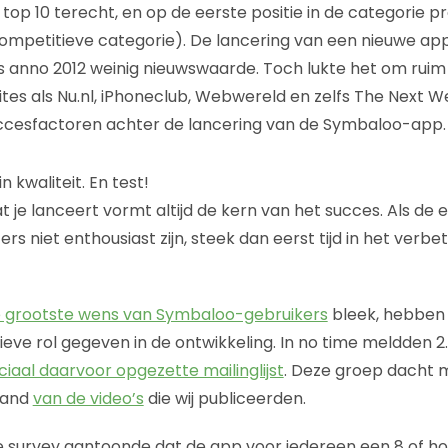
 top 10 terecht, en op de eerste positie in de categorie pr
mpetitieve categorie). De lancering van een nieuwe app
 anno 2012 weinig nieuwswaarde. Toch lukte het om ruim 
s als Nu.nl, iPhoneclub, Webwereld en zelfs The Next Web 
 succesfactoren achter de lancering van de Symbaloo-app.
in kwaliteit. En test!
t je lanceert vormt altijd de kern van het succes. Als de 
ers niet enthousiast zijn, steek dan eerst tijd in het verbe
 grootste wens van Symbaloo-gebruikers
bleek, hebben 
ieve rol gegeven in de ontwikkeling. In no time meldden
iaal daarvoor opgezette mailinglijst
. Deze groep dacht 
hand
van de video’s
die wij publiceerden.
e survey aantoonde dat de app voor iedereen een 8 of h