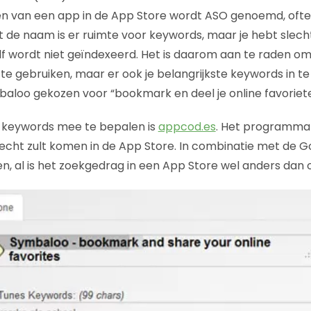
n van een app in de App Store wordt ASO genoemd, ofte
t de naam is er ruimte voor keywords, maar je hebt slecht
lf wordt niet geïndexeerd. Het is daarom aan te raden om 
e gebruiken, maar er ook je belangrijkste keywords in te
aloo gekozen voor “bookmark en deel je online favoriete
je keywords mee te bepalen is
appcod.es
. Het programma
erecht zult komen in de App Store. In combinatie met de
even, al is het zoekgedrag in een App Store wel anders dan