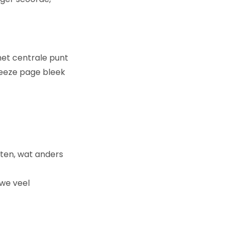
het centrale punt
ueeze page bleek
ten, wat anders
we veel