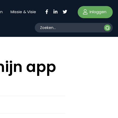
Inloggen
en
Missie & Visie
mijn app