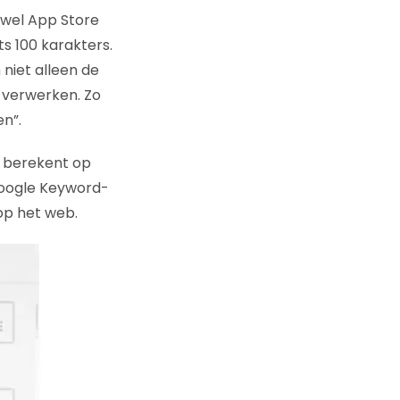
wel App Store
s 100 karakters.
niet alleen de
 verwerken. Zo
n”.
 berekent op
 Google Keyword-
 op het web.