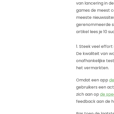
van lancering in de
games de meest co
meeste nieuwssites
gerenommeerde site
artikel lees je 10
1. Steek veel effort 
De kwaliteit van wa
onafhankelijke test
het vermarkten.
Omdat een app
de
gebruikers een act
zich aan op
de spec
feedback aan de 
Pas toen de laatst