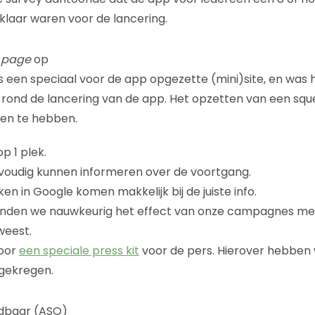
laar waren voor de lancering.
 page
op
s een speciaal voor de app opgezette (mini)site, en was 
e rond de lancering van de app. Het opzetten van een sq
len te hebben.
p 1 plek.
voudig kunnen informeren over de voortgang.
n in Google komen makkelijk bij de juiste info.
konden we nauwkeurig het effect van onze campagnes me
weest.
voor
een speciale press kit
voor de pers. Hierover hebben 
gekregen.
ndbaar (ASO)