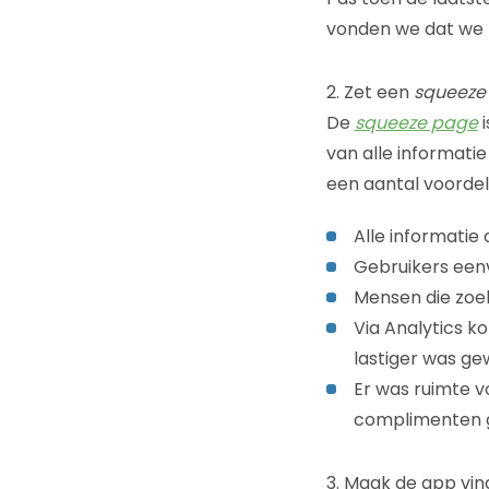
vonden we dat we k
2. Zet een
squeeze
De
squeeze page
i
van alle informati
een aantal voorde
Alle informatie o
Gebruikers een
Mensen die zoeke
Via Analytics 
lastiger was ge
Er was ruimte 
complimenten 
3. Maak de app vi