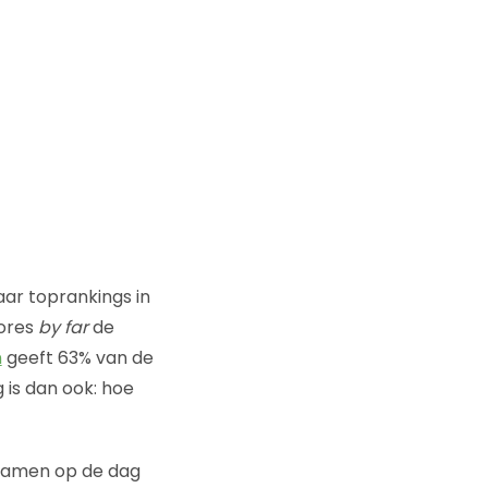
aar toprankings in
tores
by far
de
n
geeft 63% van de
is dan ook: hoe
wamen op de dag